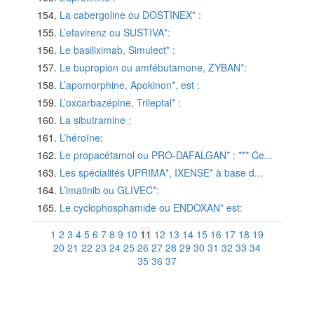
La cabergoline ou DOSTINEX* :
L’efavirenz ou SUSTIVA*:
Le basiliximab, Simulect* :
Le bupropion ou amfébutamone, ZYBAN*:
L’apomorphine, Apokinon*, est :
L’oxcarbazépine, Trileptal* :
La sibutramine :
L’héroïne:
Le propacétamol ou PRO-DAFALGAN* : *** Ce...
Les spécialités UPRIMA*, IXENSE* à base d...
L’imatinib ou GLIVEC*:
Le cyclophosphamide ou ENDOXAN* est:
1
2
3
4
5
6
7
8
9
10
11
12
13
14
15
16
17
18
19
20
21
22
23
24
25
26
27
28
29
30
31
32
33
34
35
36
37