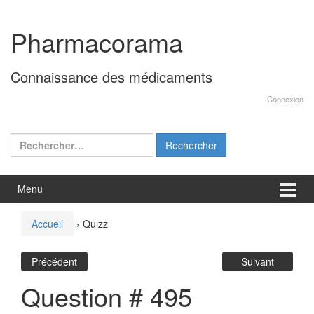
Aller
Sauter
au
au
Pharmacorama
contenu
menu
principal
Connaissance des médicaments
Connexion
Rechercher :
Menu
Accueil
›
Quizz
Précédent
Suivant
Question # 495