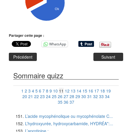
Ok
Partager cette page :
WhatsApp
Précédent
Suivant
Sommaire quizz
1
2
3
4
5
6
7
8
9
10
11
12
13
14
15
16
17
18
19
20
21
22
23
24
25
26
27
28
29
30
31
32
33
34
35
36
37
L’acide mycophénolique ou mycophénolate C...
L’hydroxyurée, hydroxycarbamide, HYDRÉA*:...
L’aprotinine :