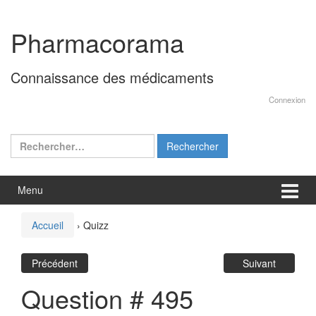
Aller
Sauter
au
au
Pharmacorama
contenu
menu
principal
Connaissance des médicaments
Connexion
Rechercher :
Menu
Accueil
›
Quizz
Précédent
Suivant
Question # 495