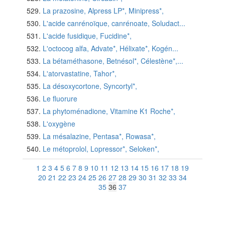
La prazosine, Alpress LP*, Minipress*,
L'acide canrénoïque, canrénoate, Soludact...
L'acide fusidique, Fucidine*,
L'octocog alfa, Advate*, Hélixate*, Kogén...
La bétaméthasone, Betnésol*, Célestène*,...
L'atorvastatine, Tahor*,
La désoxycortone, Syncortyl*,
Le fluorure
La phytoménadione, Vitamine K1 Roche*,
L'oxygène
La mésalazine, Pentasa*, Rowasa*,
Le métoprolol, Lopressor*, Seloken*,
1
2
3
4
5
6
7
8
9
10
11
12
13
14
15
16
17
18
19
20
21
22
23
24
25
26
27
28
29
30
31
32
33
34
35
36
37