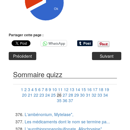
Ok
Partager cette page :
WhatsApp
Précédent
Suivant
Sommaire quizz
1
2
3
4
5
6
7
8
9
10
11
12
13
14
15
16
17
18
19
20
21
22
23
24
25
26
27
28
29
30
31
32
33
34
35
36
37
L'ambénonium, Mytelase*,
Les médicaments dont le nom se termine pa...
L'aurothiopropanolsulfonate, Allochrysine*,