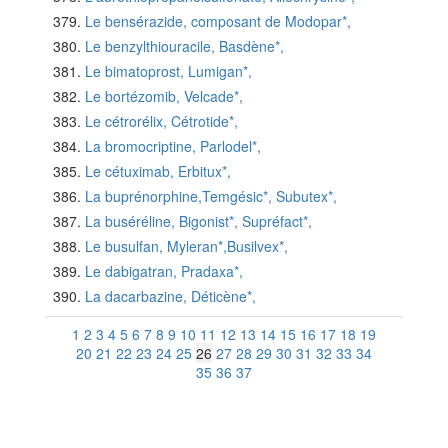
Le bensérazide, composant de Modopar*,
Le benzylthiouracile, Basdène*,
Le bimatoprost, Lumigan*,
Le bortézomib, Velcade*,
Le cétrorélix, Cétrotide*,
La bromocriptine, Parlodel*,
Le cétuximab, Erbitux*,
La buprénorphine,Temgésic*, Subutex*,
La buséréline, Bigonist*, Supréfact*,
Le busulfan, Myleran*,Busilvex*,
Le dabigatran, Pradaxa*,
La dacarbazine, Déticène*,
1
2
3
4
5
6
7
8
9
10
11
12
13
14
15
16
17
18
19
20
21
22
23
24
25
26
27
28
29
30
31
32
33
34
35
36
37