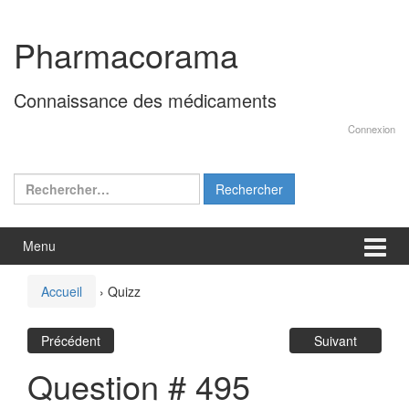
Aller
Sauter
au
au
Pharmacorama
contenu
menu
principal
Connaissance des médicaments
Connexion
Rechercher :
Menu
Accueil
›
Quizz
Précédent
Suivant
Question # 495