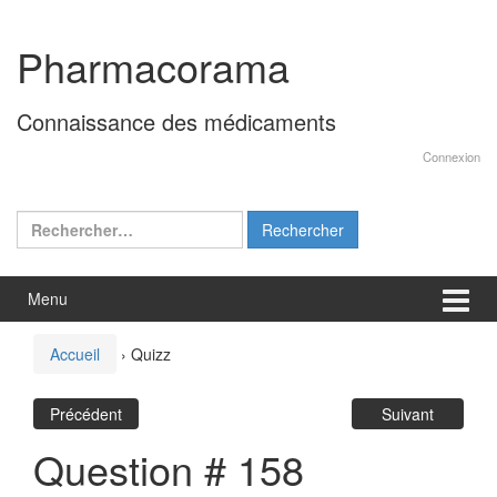
Aller
Sauter
au
au
Pharmacorama
contenu
menu
principal
Connaissance des médicaments
Connexion
Rechercher :
Menu
Accueil
›
Quizz
Précédent
Suivant
Question # 158