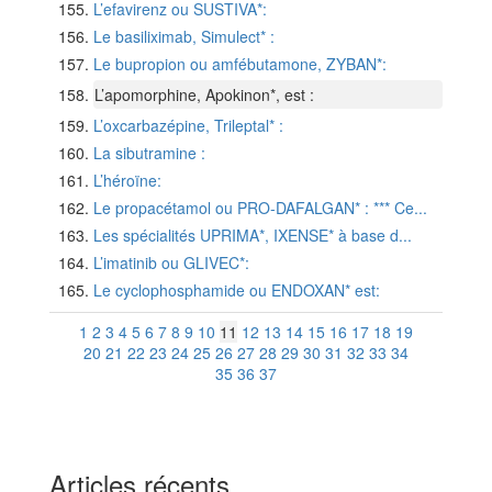
L’efavirenz ou SUSTIVA*:
Le basiliximab, Simulect* :
Le bupropion ou amfébutamone, ZYBAN*:
L’apomorphine, Apokinon*, est :
L’oxcarbazépine, Trileptal* :
La sibutramine :
L’héroïne:
Le propacétamol ou PRO-DAFALGAN* : *** Ce...
Les spécialités UPRIMA*, IXENSE* à base d...
L’imatinib ou GLIVEC*:
Le cyclophosphamide ou ENDOXAN* est:
1
2
3
4
5
6
7
8
9
10
11
12
13
14
15
16
17
18
19
20
21
22
23
24
25
26
27
28
29
30
31
32
33
34
35
36
37
Articles récents