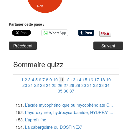
Nok
Partager cette page :
WhatsApp
Précédent
Suivant
Sommaire quizz
1
2
3
4
5
6
7
8
9
10
11
12
13
14
15
16
17
18
19
20
21
22
23
24
25
26
27
28
29
30
31
32
33
34
35
36
37
L’acide mycophénolique ou mycophénolate C...
L’hydroxyurée, hydroxycarbamide, HYDRÉA*:...
L’aprotinine :
La cabergoline ou DOSTINEX* :