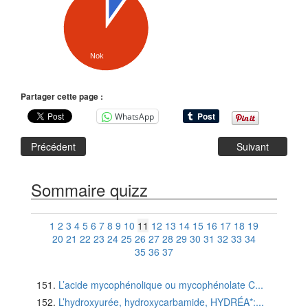
Nok
Partager cette page :
WhatsApp
Précédent
Suivant
Sommaire quizz
1
2
3
4
5
6
7
8
9
10
11
12
13
14
15
16
17
18
19
20
21
22
23
24
25
26
27
28
29
30
31
32
33
34
35
36
37
L’acide mycophénolique ou mycophénolate C...
L’hydroxyurée, hydroxycarbamide, HYDRÉA*:...