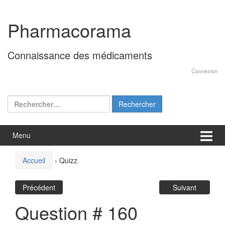
Aller
Sauter
au
au
Pharmacorama
contenu
menu
principal
Connaissance des médicaments
Connexion
Rechercher :
Menu
Accueil
›
Quizz
Précédent
Suivant
Question # 160