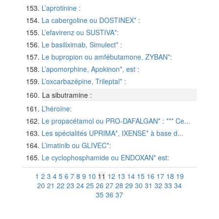
L’aprotinine :
La cabergoline ou DOSTINEX* :
L’efavirenz ou SUSTIVA*:
Le basiliximab, Simulect* :
Le bupropion ou amfébutamone, ZYBAN*:
L’apomorphine, Apokinon*, est :
L’oxcarbazépine, Trileptal* :
La sibutramine :
L’héroïne:
Le propacétamol ou PRO-DAFALGAN* : *** Ce...
Les spécialités UPRIMA*, IXENSE* à base d...
L’imatinib ou GLIVEC*:
Le cyclophosphamide ou ENDOXAN* est:
1
2
3
4
5
6
7
8
9
10
11
12
13
14
15
16
17
18
19
20
21
22
23
24
25
26
27
28
29
30
31
32
33
34
35
36
37