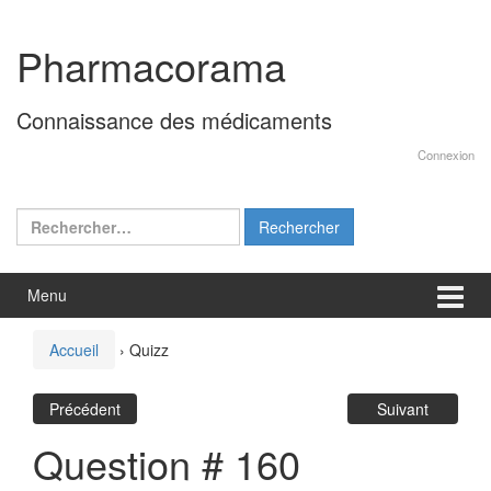
Aller
Sauter
au
au
Pharmacorama
contenu
menu
principal
Connaissance des médicaments
Connexion
Rechercher :
Menu
Accueil
›
Quizz
Précédent
Suivant
Question # 160