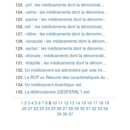
-pril : les médicaments dont la dénominat...
-caïne : les médicaments dont la dénomina...
-parine : les médicaments dont la dénomin...
cef- : les médicaments dont la dénominati...
-réline : les médicaments dont la dénomin...
-conazole : les médicaments dont la dénom...
-sartan : les médicaments dont la dénomin...
-dronate : médicaments dont la dénominati...
-thiazide : les médicaments dont la dénom...
Un médicament est administré par voie int...
Le RCP ou Résumé des caractéristiques du...
Un médicament énantiopur est :
La déféroxamine (DESFERAL*) est:
1
2
3
4
5
6
7
8
9
10
11
12
13
14
15
16
17
18
19
20
21
22
23
24
25
26
27
28
29
30
31
32
33
34
35
36
37