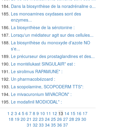
Dans la biosynthèse de la noradrénaline o...
Les monoamines oxydases sont des
enzymes...
La biosynthèse de la sérotonine :
Lorsqu'un médiateur agit sur des cellules...
La biosynthèse du monoxyde d'azote NO
s'e...
Le précurseur des prostaglandines et des...
Le montélukast SINGULAIR* est :
Le sirolimus RAPAMUNE* :
Un pharmacobézoard :
La scopolamine, SCOPODERM TTS*:
Le mivacuronium MIVACRON* :
Le modafinil MODIODAL* :
1
2
3
4
5
6
7
8
9
10
11
12
13
14
15
16
17
18
19
20
21
22
23
24
25
26
27
28
29
30
31
32
33
34
35
36
37