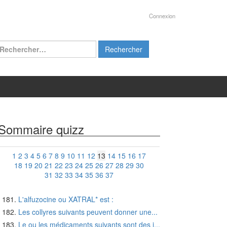
Connexion
chercher :
Sommaire quizz
1
2
3
4
5
6
7
8
9
10
11
12
13
14
15
16
17
18
19
20
21
22
23
24
25
26
27
28
29
30
31
32
33
34
35
36
37
L'alfuzocine ou XATRAL* est :
Les collyres suivants peuvent donner une...
Le ou les médicaments suivants sont des i...