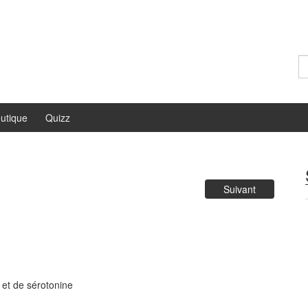
Re
utique
Quizz
Suivant
 et de sérotonine