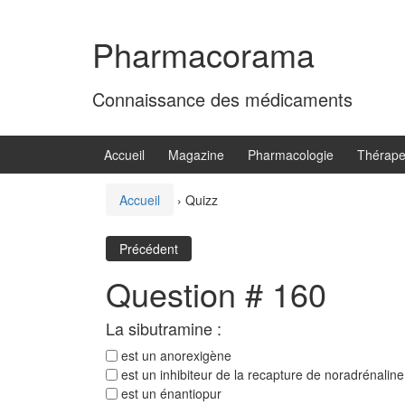
Aller
Sauter
au
au
Pharmacorama
contenu
menu
principal
Connaissance des médicaments
Accueil
Magazine
Pharmacologie
Thérape
Accueil
›
Quizz
Précédent
Question # 160
La sibutramine :
est un anorexigène
est un inhibiteur de la recapture de noradrénaline
est un énantiopur