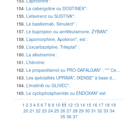
L’aprotinine :
La cabergoline ou DOSTINEX* :
L’efavirenz ou SUSTIVA*:
Le basiliximab, Simulect* :
Le bupropion ou amfébutamone, ZYBAN*:
L’apomorphine, Apokinon*, est :
L’oxcarbazépine, Trileptal* :
La sibutramine :
L’héroïne:
Le propacétamol ou PRO-DAFALGAN* : *** Ce...
Les spécialités UPRIMA*, IXENSE* à base d...
L’imatinib ou GLIVEC*:
Le cyclophosphamide ou ENDOXAN* est:
1
2
3
4
5
6
7
8
9
10
11
12
13
14
15
16
17
18
19
20
21
22
23
24
25
26
27
28
29
30
31
32
33
34
35
36
37