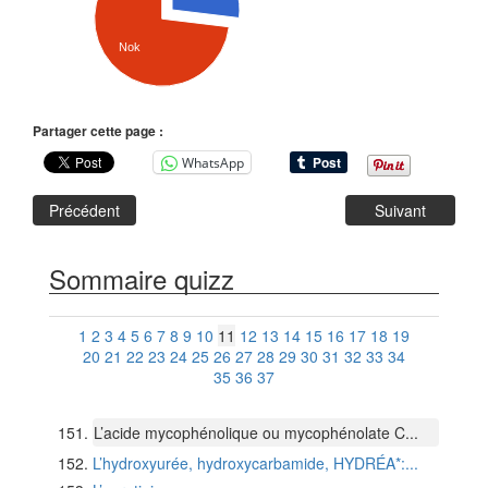
Nok
Partager cette page :
WhatsApp
Précédent
Suivant
Sommaire quizz
1
2
3
4
5
6
7
8
9
10
11
12
13
14
15
16
17
18
19
20
21
22
23
24
25
26
27
28
29
30
31
32
33
34
35
36
37
L’acide mycophénolique ou mycophénolate C...
L’hydroxyurée, hydroxycarbamide, HYDRÉA*:...