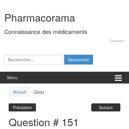
Aller
Sauter
au
au
Pharmacorama
contenu
menu
principal
Connaissance des médicaments
Connexion
Rechercher :
Menu
Accueil
›
Quizz
Précédent
Suivant
Question # 151