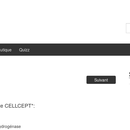
Re
utique
Quizz
Suivant
ate CELLCEPT*:
hydrogénase