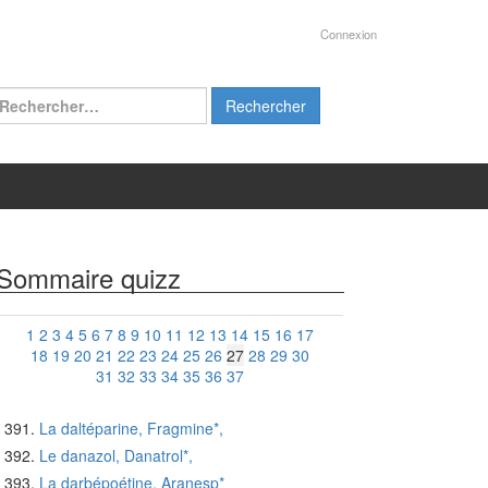
Connexion
chercher :
Sommaire quizz
1
2
3
4
5
6
7
8
9
10
11
12
13
14
15
16
17
18
19
20
21
22
23
24
25
26
27
28
29
30
31
32
33
34
35
36
37
La daltéparine, Fragmine*,
Le danazol, Danatrol*,
La darbépoétine, Aranesp*