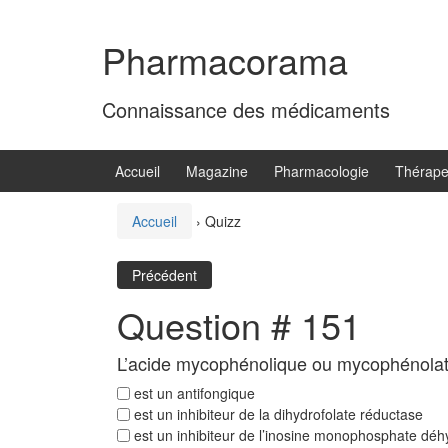
Aller
Sauter
au
au
Pharmacorama
contenu
menu
principal
Connaissance des médicaments
Accueil
Magazine
Pharmacologie
Thérape
Accueil
›
Quizz
Précédent
Question # 151
L’acide mycophénolique ou mycophénol
est un antifongique
est un inhibiteur de la dihydrofolate réductase
est un inhibiteur de l’inosine monophosphate dé