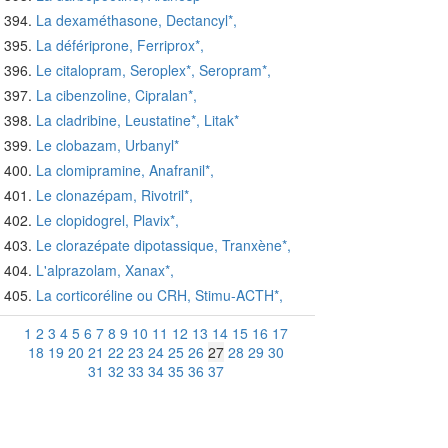
La dexaméthasone, Dectancyl*,
La défériprone, Ferriprox*,
Le citalopram, Seroplex*, Seropram*,
La cibenzoline, Cipralan*,
La cladribine, Leustatine*, Litak*
Le clobazam, Urbanyl*
La clomipramine, Anafranil*,
Le clonazépam, Rivotril*,
Le clopidogrel, Plavix*,
Le clorazépate dipotassique, Tranxène*,
L'alprazolam, Xanax*,
La corticoréline ou CRH, Stimu-ACTH*,
1
2
3
4
5
6
7
8
9
10
11
12
13
14
15
16
17
18
19
20
21
22
23
24
25
26
27
28
29
30
31
32
33
34
35
36
37