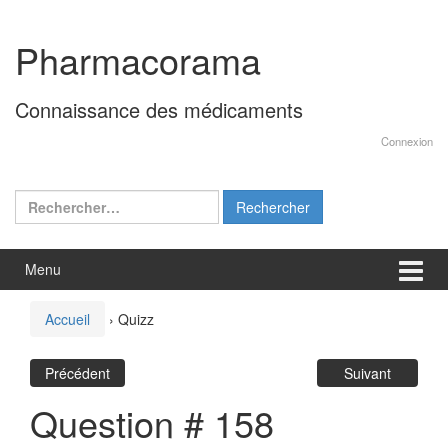
Aller
Sauter
au
au
Pharmacorama
contenu
menu
principal
Connaissance des médicaments
Connexion
Rechercher :
Menu
Accueil
›
Quizz
Précédent
Suivant
Question # 158