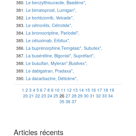
Le benzylthiouracile, Basdène*,
Le bimatoprost, Lumigan*,
Le bortézomib, Velcade*,
Le cétrorélix, Cétrotide*,
La bromocriptine, Parlodel*,
Le cétuximab, Erbitux*,
La buprénorphine,Temgésic*, Subutex*,
La buséréline, Bigonist*, Supréfact*,
Le busulfan, Myleran*,Busilvex*,
Le dabigatran, Pradaxa*,
La dacarbazine, Déticène*,
1
2
3
4
5
6
7
8
9
10
11
12
13
14
15
16
17
18
19
20
21
22
23
24
25
26
27
28
29
30
31
32
33
34
35
36
37
Articles récents