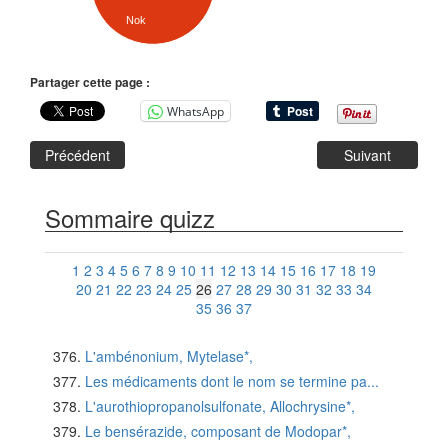
Nok
Partager cette page :
WhatsApp
Précédent
Suivant
Sommaire quizz
1
2
3
4
5
6
7
8
9
10
11
12
13
14
15
16
17
18
19
20
21
22
23
24
25
26
27
28
29
30
31
32
33
34
35
36
37
L'ambénonium, Mytelase*,
Les médicaments dont le nom se termine pa...
L'aurothiopropanolsulfonate, Allochrysine*,
Le bensérazide, composant de Modopar*,