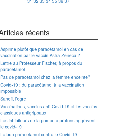
31
32
33
34
35
36
37
Articles récents
Aspirine plutôt que paracétamol en cas de
vaccination par le vaccin Astra-Zeneca ?
Lettre au Professeur Fischer, à propos du
paracétamol
Pas de paracétamol chez la femme enceinte?
Covid-19 : du paracétamol à la vaccination
impossible
Sanofi, l’ogre
Vaccinations, vaccins anti-Covid-19 et les vaccins
classiques antigrippaux
Les inhibiteurs de la pompe à protons aggravent
le covid-19
Le bon paracétamol contre le Covid-19