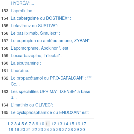
HYDRÉA*:...
L’aprotinine :
La cabergoline ou DOSTINEX* :
L’efavirenz ou SUSTIVA*:
Le basiliximab, Simulect* :
Le bupropion ou amfébutamone, ZYBAN*:
L’apomorphine, Apokinon*, est :
L’oxcarbazépine, Trileptal* :
La sibutramine :
L’héroïne:
Le propacétamol ou PRO-DAFALGAN* : ***
Ce...
Les spécialités UPRIMA*, IXENSE* à base
d...
L’imatinib ou GLIVEC*:
Le cyclophosphamide ou ENDOXAN* est:
1
2
3
4
5
6
7
8
9
10
11
12
13
14
15
16
17
18
19
20
21
22
23
24
25
26
27
28
29
30