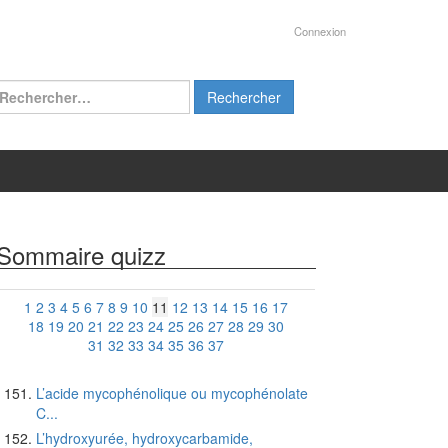
Connexion
chercher :
Sommaire quizz
1
2
3
4
5
6
7
8
9
10
11
12
13
14
15
16
17
18
19
20
21
22
23
24
25
26
27
28
29
30
31
32
33
34
35
36
37
L’acide mycophénolique ou mycophénolate
C...
L’hydroxyurée, hydroxycarbamide,