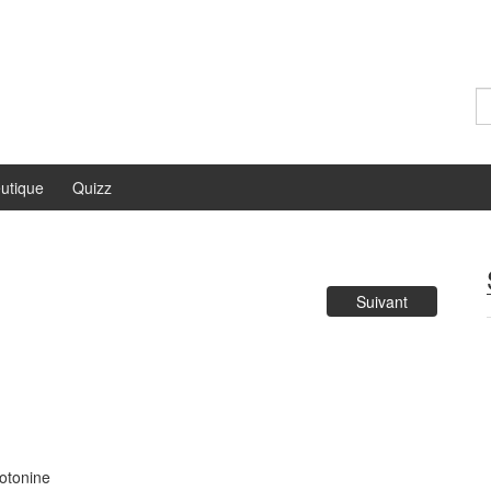
Re
utique
Quizz
Suivant
rotonine