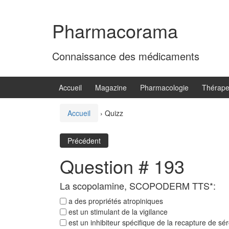
Aller
Sauter
au
au
Pharmacorama
contenu
menu
principal
Connaissance des médicaments
Accueil
Magazine
Pharmacologie
Thérape
Accueil
›
Quizz
Précédent
Question # 193
La scopolamine, SCOPODERM TTS*:
a des propriétés atropiniques
est un stimulant de la vigilance
est un inhibiteur spécifique de la recapture de sé