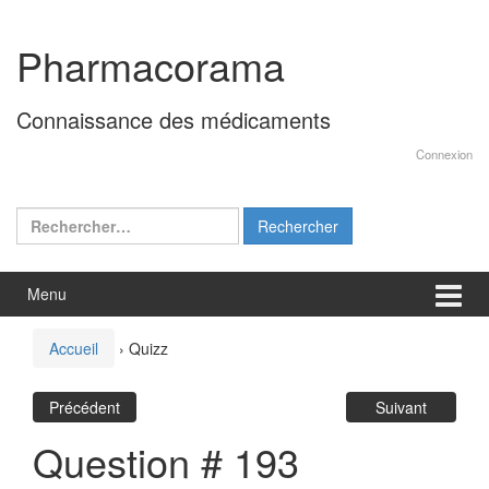
Aller
Sauter
au
au
Pharmacorama
contenu
menu
principal
Connaissance des médicaments
Connexion
Rechercher :
Menu
Accueil
›
Quizz
Précédent
Suivant
Question # 193