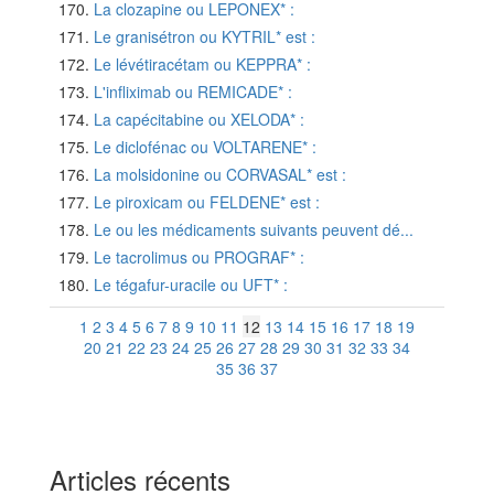
La clozapine ou LEPONEX* :
Le granisétron ou KYTRIL* est :
Le lévétiracétam ou KEPPRA* :
L'infliximab ou REMICADE* :
La capécitabine ou XELODA* :
Le diclofénac ou VOLTARENE* :
La molsidonine ou CORVASAL* est :
Le piroxicam ou FELDENE* est :
Le ou les médicaments suivants peuvent dé...
Le tacrolimus ou PROGRAF* :
Le tégafur-uracile ou UFT* :
1
2
3
4
5
6
7
8
9
10
11
12
13
14
15
16
17
18
19
20
21
22
23
24
25
26
27
28
29
30
31
32
33
34
35
36
37
Articles récents