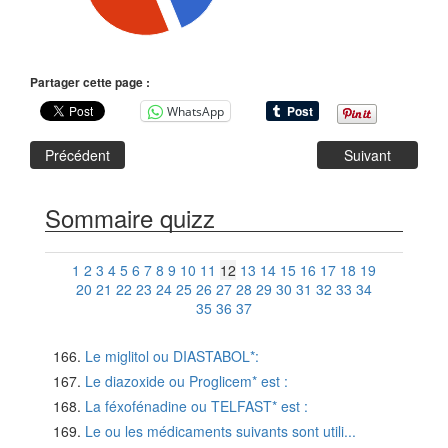
Partager cette page :
WhatsApp
Précédent
Suivant
Sommaire quizz
1
2
3
4
5
6
7
8
9
10
11
12
13
14
15
16
17
18
19
20
21
22
23
24
25
26
27
28
29
30
31
32
33
34
35
36
37
Le miglitol ou DIASTABOL*:
Le diazoxide ou Proglicem* est :
La féxofénadine ou TELFAST* est :
Le ou les médicaments suivants sont utili...