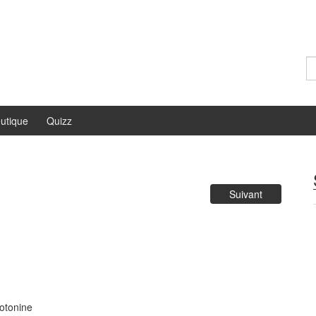
Re
utique
Quizz
Suivant
rotonine