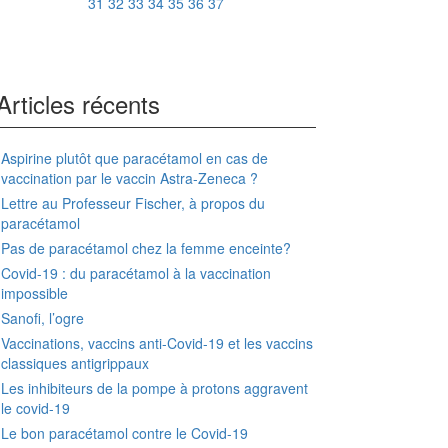
31
32
33
34
35
36
37
Articles récents
Aspirine plutôt que paracétamol en cas de
vaccination par le vaccin Astra-Zeneca ?
Lettre au Professeur Fischer, à propos du
paracétamol
Pas de paracétamol chez la femme enceinte?
Covid-19 : du paracétamol à la vaccination
impossible
Sanofi, l’ogre
Vaccinations, vaccins anti-Covid-19 et les vaccins
classiques antigrippaux
Les inhibiteurs de la pompe à protons aggravent
le covid-19
Le bon paracétamol contre le Covid-19