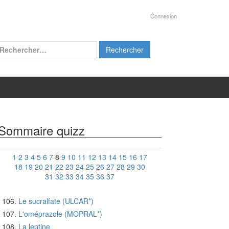
Connexion
chercher :
Sommaire quizz
1
2
3
4
5
6
7
8
9
10
11
12
13
14
15
16
17
18
19
20
21
22
23
24
25
26
27
28
29
30
31
32
33
34
35
36
37
Le sucralfate (ULCAR*)
L'oméprazole (MOPRAL*)
La leptine