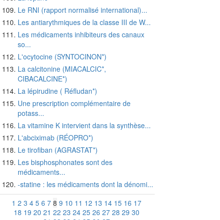
Le RNI (rapport normalisé international)...
Les antiarythmiques de la classe III de W...
Les médicaments inhibiteurs des canaux
so...
L'ocytocine (SYNTOCINON*)
La calcitonine (MIACALCIC*,
CIBACALCINE*)
La lépirudine ( Réfludan*)
Une prescription complémentaire de
potass...
La vitamine K intervient dans la synthèse...
L'abciximab (RÉOPRO*)
Le tirofiban (AGRASTAT*)
Les bisphosphonates sont des
médicaments...
-statine : les médicaments dont la dénomi...
1
2
3
4
5
6
7
8
9
10
11
12
13
14
15
16
17
18
19
20
21
22
23
24
25
26
27
28
29
30