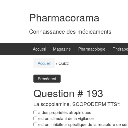
Aller
Sauter
au
au
Pharmacorama
contenu
menu
principal
Connaissance des médicaments
Accueil
Magazine
Pharmacologie
Thérape
Accueil
›
Quizz
Précédent
Question # 193
La scopolamine, SCOPODERM TTS*:
a des propriétés atropiniques
est un stimulant de la vigilance
est un inhibiteur spécifique de la recapture de sé