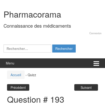
Aller
Sauter
au
au
Pharmacorama
contenu
menu
principal
Connaissance des médicaments
Connexion
Rechercher :
Menu
Accueil
›
Quizz
Précédent
Suivant
Question # 193