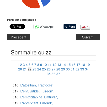
Partager cette page :
WhatsApp
Précédent
Suivant
Sommaire quizz
1
2
3
4
5
6
7
8
9
10
11
12
13
14
15
16
17
18
19
20
21
22
23
24
25
26
27
28
29
30
31
32
33
34
35
36
37
L'atosiban, Tractocile*,
L'enfuvirtide, Fuzéon*,
L'emtricitabine, Emtriva*,
L'aprépitant, Emend*,