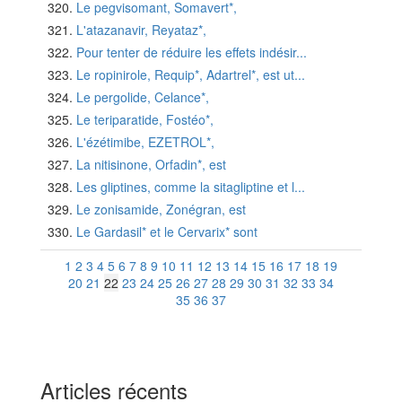
Le pegvisomant, Somavert*,
L'atazanavir, Reyataz*,
Pour tenter de réduire les effets indésir...
Le ropinirole, Requip*, Adartrel*, est ut...
Le pergolide, Celance*,
Le teriparatide, Fostéo*,
L'ézétimibe, EZETROL*,
La nitisinone, Orfadin*, est
Les gliptines, comme la sitagliptine et l...
Le zonisamide, Zonégran, est
Le Gardasil* et le Cervarix* sont
1
2
3
4
5
6
7
8
9
10
11
12
13
14
15
16
17
18
19
20
21
22
23
24
25
26
27
28
29
30
31
32
33
34
35
36
37
Articles récents