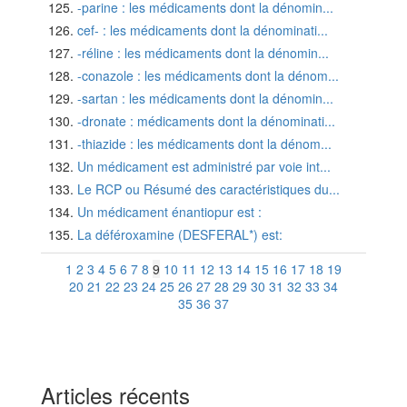
-parine : les médicaments dont la dénomin...
cef- : les médicaments dont la dénominati...
-réline : les médicaments dont la dénomin...
-conazole : les médicaments dont la dénom...
-sartan : les médicaments dont la dénomin...
-dronate : médicaments dont la dénominati...
-thiazide : les médicaments dont la dénom...
Un médicament est administré par voie int...
Le RCP ou Résumé des caractéristiques du...
Un médicament énantiopur est :
La déféroxamine (DESFERAL*) est:
1
2
3
4
5
6
7
8
9
10
11
12
13
14
15
16
17
18
19
20
21
22
23
24
25
26
27
28
29
30
31
32
33
34
35
36
37
Articles récents