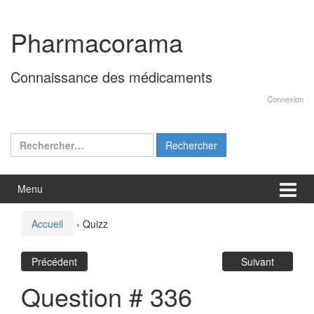
Aller
Sauter
au
au
Pharmacorama
contenu
menu
principal
Connaissance des médicaments
Connexion
Rechercher :
Menu
Accueil
›
Quizz
Précédent
Suivant
Question # 336