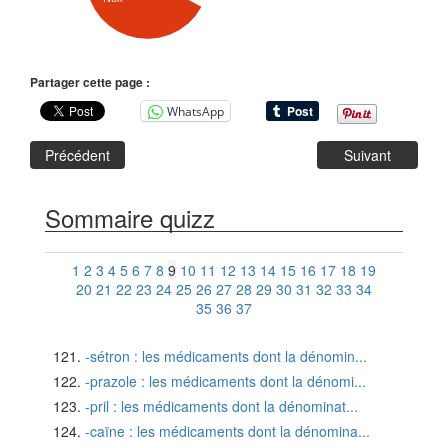
Partager cette page :
WhatsApp
Précédent
Suivant
Sommaire quizz
1
2
3
4
5
6
7
8
9
10
11
12
13
14
15
16
17
18
19
20
21
22
23
24
25
26
27
28
29
30
31
32
33
34
35
36
37
-sétron : les médicaments dont la dénomin...
-prazole : les médicaments dont la dénomi...
-pril : les médicaments dont la dénominat...
-caïne : les médicaments dont la dénomina...