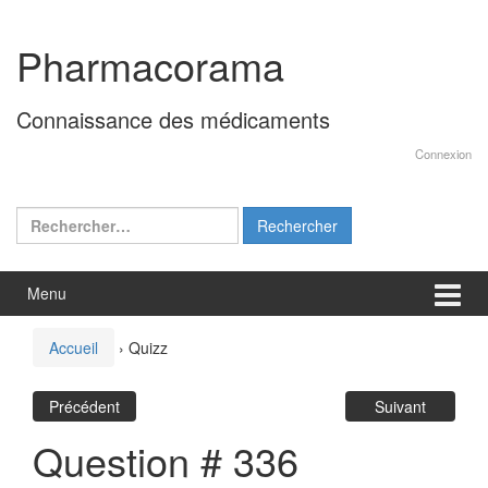
Aller
Sauter
au
au
Pharmacorama
contenu
menu
principal
Connaissance des médicaments
Connexion
Rechercher :
Menu
Accueil
›
Quizz
Précédent
Suivant
Question # 336