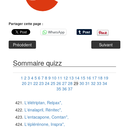
Partager cette page :
WhatsApp
Précédent
Suivant
Sommaire quizz
1
2
3
4
5
6
7
8
9
10
11
12
13
14
15
16
17
18
19
20
21
22
23
24
25
26
27
28
29
30
31
32
33
34
35
36
37
L'élétriptan, Relpax*,
L'énalapril, Rénitec*,
L'entacapone, Comtan*,
L'éplérénone, Inspra*,