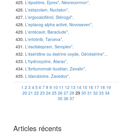
L'époétine, Eprex*, Néorecormon*,
L'estazolam, Nuctalon*,
L'ergocalciférol, Stérogyl*,
L'eptacog alpha activé, Novoseven*,
L'entécavir, Baraclude*,
L'erlotinib, Tarceva*,
L'escitalopram, Seroplex*,
L'éséridine ou ésérine oxyde, Génésérine*...
L'hydroxyzine, Atarax*,
L'ibritumomab tiuxétan, Zevalin*,
L'idarubicine, Zavedox*,
1
2
3
4
5
6
7
8
9
10
11
12
13
14
15
16
17
18
19
20
21
22
23
24
25
26
27
28
29
30
31
32
33
34
35
36
37
Articles récents