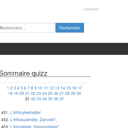
Connexion
chercher :
Sommaire quizz
1
2
3
4
5
6
7
8
9
10
11
12
13
14
15
16
17
18
19
20
21
22
23
24
25
26
27
28
29
30
31
32
33
34
35
36
37
L'éthinylestradiol
L'éthosuximide, Zarontin*,
L'étomidate, Hypnomidate*