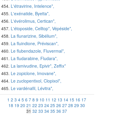
L'étravirine, Intelence*,
L'exénatide, Byetta*,
L'évérolimus, Certican*,
L'étoposide, Celltop*, Vépéside*,
La flunarizine, Sibélium*,
La fluindione, Préviscan*,
Le flubendazole, Fluvermal*,
La fludarabine, Fludara*,
La lamivudine, Epivir*, Zeffix*
Le zopiclone, Imovane*,
Le zuclopentixol, Clopixol*,
Le vardénafil, Lévitra*,
1
2
3
4
5
6
7
8
9
10
11
12
13
14
15
16
17
18
19
20
21
22
23
24
25
26
27
28
29
30
31
32
33
34
35
36
37