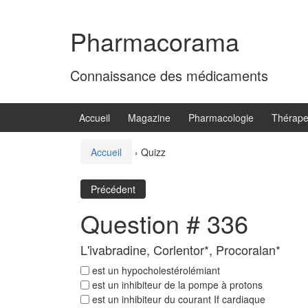
Aller
Sauter
au
au
Pharmacorama
contenu
menu
principal
Connaissance des médicaments
Accueil
Magazine
Pharmacologie
Thérape
Accueil
›
Quizz
Précédent
Question # 336
L'ivabradine, Corlentor*, Procoralan*
est un hypocholestérolémiant
est un inhibiteur de la pompe à protons
est un inhibiteur du courant If cardiaque