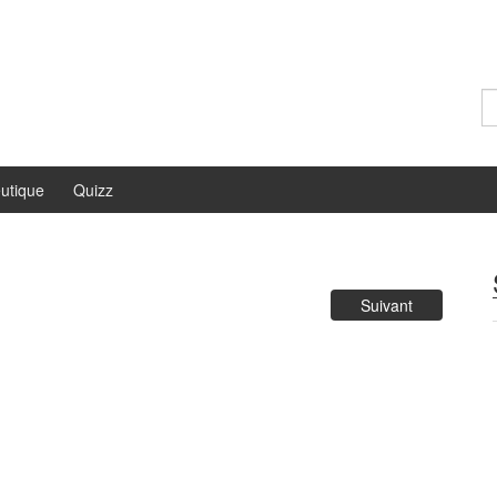
Re
utique
Quizz
Suivant