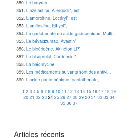
Le baryum
L'azélastine, Allergodil*, est
L'amorolfine, Locéryl*, est
L'amifostine, Ethyol*,
Le gadobénate ou acide gadobénique, Multi...
Le bévacizumab, Avastin*,
Le bipéridène, Akinéton LP*,
Le bisoprolol, Cardensiel*,
La bléomycine
Les médicaments suivants sont des antivi...
L'acide pantothénique, pantothénate,
1
2
3
4
5
6
7
8
9
10
11
12
13
14
15
16
17
18
19
20
21
22
23
24
25
26
27
28
29
30
31
32
33
34
35
36
37
Articles récents