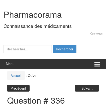
Aller
Sauter
au
au
Pharmacorama
contenu
menu
principal
Connaissance des médicaments
Connexion
Rechercher :
Menu
Accueil
›
Quizz
Précédent
Suivant
Question # 336