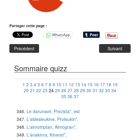
Partager cette page :
WhatsApp
Précédent
Suivant
Sommaire quizz
1
2
3
4
5
6
7
8
9
10
11
12
13
14
15
16
17
18
19
20
21
22
23
24
25
26
27
28
29
30
31
32
33
34
35
36
37
Le darunavir, Prezista*, est
L'aldesleukine, Proleukin*,
L'almotriptan, Almogran*,
L'anakinra, Kineret*,