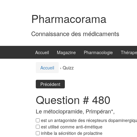
Aller
Sauter
au
au
Pharmacorama
contenu
menu
principal
Connaissance des médicaments
Accueil
Magazine
Pharmacologie
Thérape
Accueil
›
Quizz
Précédent
Question # 480
Le métoclopramide, Primpéran*,
est un antagoniste des récepteurs dopaminergiq
est utilisé comme anti-émétique
inhibe la sécrétion de prolactine