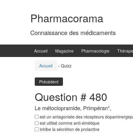
Aller
Sauter
au
au
Pharmacorama
contenu
menu
principal
Connaissance des médicaments
Accueil
Magazine
Pharmacologie
Thérape
Accueil
›
Quizz
Précédent
Question # 480
Le métoclopramide, Primpéran*,
est un antagoniste des récepteurs dopaminergiq
est utilisé comme anti-émétique
inhibe la sécrétion de prolactine