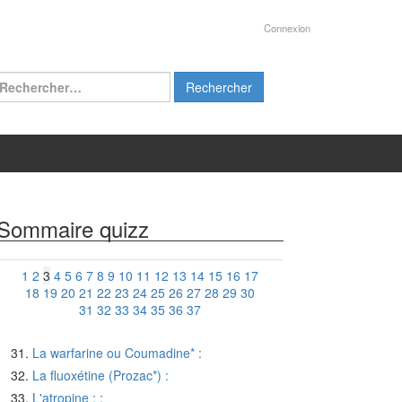
Connexion
chercher :
Sommaire quizz
1
2
3
4
5
6
7
8
9
10
11
12
13
14
15
16
17
18
19
20
21
22
23
24
25
26
27
28
29
30
31
32
33
34
35
36
37
La warfarine ou Coumadine* :
La fluoxétine (Prozac*) :
L'atropine : :