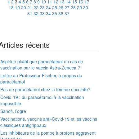
1
2
3
4
5
6
7
8
9
10
11
12
13
14
15
16
17
18
19
20
21
22
23
24
25
26
27
28
29
30
31
32
33
34
35
36
37
Articles récents
Aspirine plutôt que paracétamol en cas de
vaccination par le vaccin Astra-Zeneca ?
Lettre au Professeur Fischer, à propos du
paracétamol
Pas de paracétamol chez la femme enceinte?
Covid-19 : du paracétamol à la vaccination
impossible
Sanofi, l’ogre
Vaccinations, vaccins anti-Covid-19 et les vaccins
classiques antigrippaux
Les inhibiteurs de la pompe à protons aggravent