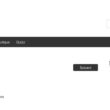
Re
utique
Quizz
Suivant
ues