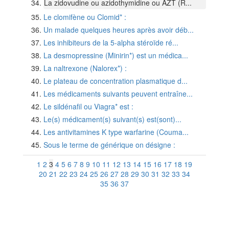
La zidovudine ou azidothymidine ou AZT (R...
Le clomifène ou Clomid* :
Un malade quelques heures après avoir déb...
Les inhibiteurs de la 5-alpha stéroïde ré...
La desmopressine (Minirin*) est un médica...
La naltrexone (Nalorex*) :
Le plateau de concentration plasmatique d...
Les médicaments suivants peuvent entraîne...
Le sildénafil ou Viagra* est :
Le(s) médicament(s) suivant(s) est(sont)...
Les antivitamines K type warfarine (Couma...
Sous le terme de générique on désigne :
1
2
3
4
5
6
7
8
9
10
11
12
13
14
15
16
17
18
19
20
21
22
23
24
25
26
27
28
29
30
31
32
33
34
35
36
37