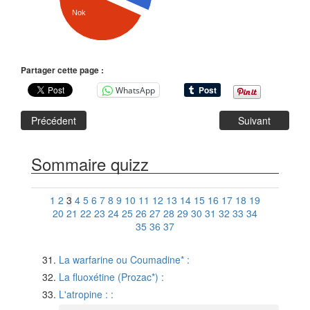
Nok
Partager cette page :
WhatsApp
Précédent
Suivant
Sommaire quizz
1
2
3
4
5
6
7
8
9
10
11
12
13
14
15
16
17
18
19
20
21
22
23
24
25
26
27
28
29
30
31
32
33
34
35
36
37
La warfarine ou Coumadine* :
La fluoxétine (Prozac*) :
L'atropine : :