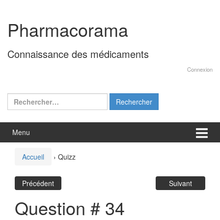
Aller
Sauter
au
au
Pharmacorama
contenu
menu
principal
Connaissance des médicaments
Connexion
Rechercher :
Menu
Accueil
›
Quizz
Précédent
Suivant
Question # 34