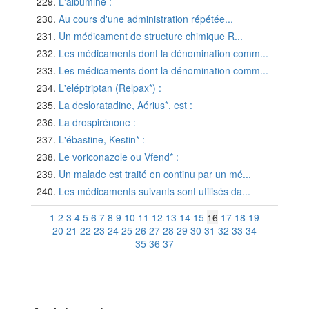
L'albumine :
Au cours d'une administration répétée...
Un médicament de structure chimique R...
Les médicaments dont la dénomination comm...
Les médicaments dont la dénomination comm...
L'eléptriptan (Relpax*) :
La desloratadine, Aérius*, est :
La drospirénone :
L'ébastine, Kestin* :
Le voriconazole ou Vfend* :
Un malade est traité en continu par un mé...
Les médicaments suivants sont utilisés da...
1
2
3
4
5
6
7
8
9
10
11
12
13
14
15
16
17
18
19
20
21
22
23
24
25
26
27
28
29
30
31
32
33
34
35
36
37