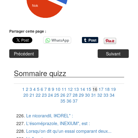
Nok
Partager cette page :
WhatsApp
Précédent
Suivant
Sommaire quizz
1
2
3
4
5
6
7
8
9
10
11
12
13
14
15
16
17
18
19
20
21
22
23
24
25
26
27
28
29
30
31
32
33
34
35
36
37
Le nicorandil, IKOREL* :
L'ésoméprazole, INEXIUM*, est :
Lorsqu'on dit qu'un essai comparant deux...