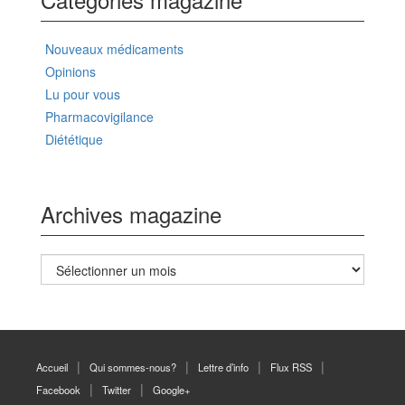
Nouveaux médicaments
Opinions
Lu pour vous
Pharmacovigilance
Diététique
Archives magazine
Archives
magazine
Accueil
Qui sommes-nous?
Lettre d’info
Flux RSS
Facebook
Twitter
Google+