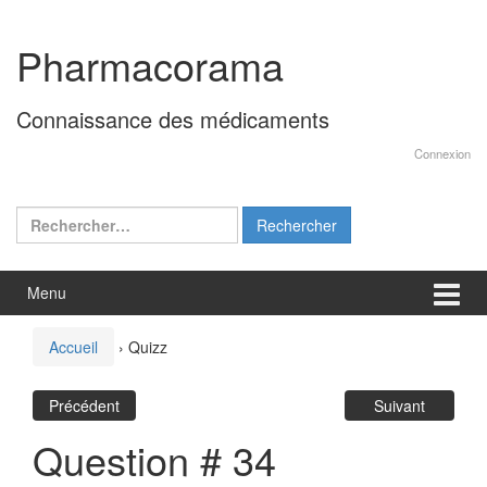
Aller
Sauter
au
au
Pharmacorama
contenu
menu
principal
Connaissance des médicaments
Connexion
Rechercher :
Menu
Accueil
›
Quizz
Précédent
Suivant
Question # 34