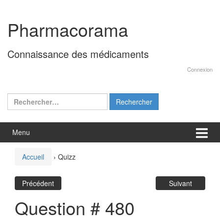
Aller
Sauter
au
au
Pharmacorama
contenu
menu
principal
Connaissance des médicaments
Connexion
Rechercher :
Menu
Accueil
›
Quizz
Précédent
Suivant
Question # 480