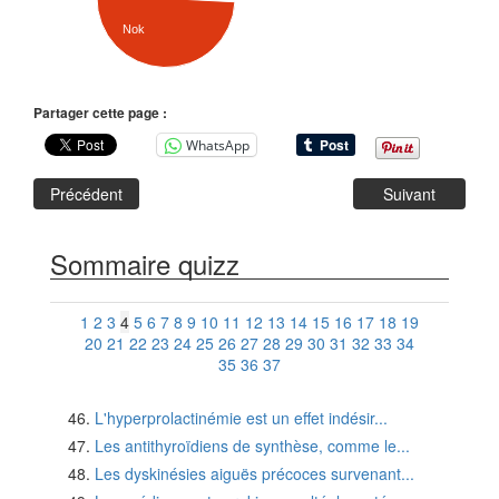
Nok
Partager cette page :
WhatsApp
Précédent
Suivant
Sommaire quizz
1
2
3
4
5
6
7
8
9
10
11
12
13
14
15
16
17
18
19
20
21
22
23
24
25
26
27
28
29
30
31
32
33
34
35
36
37
L'hyperprolactinémie est un effet indésir...
Les antithyroïdiens de synthèse, comme le...
Les dyskinésies aiguës précoces survenant...