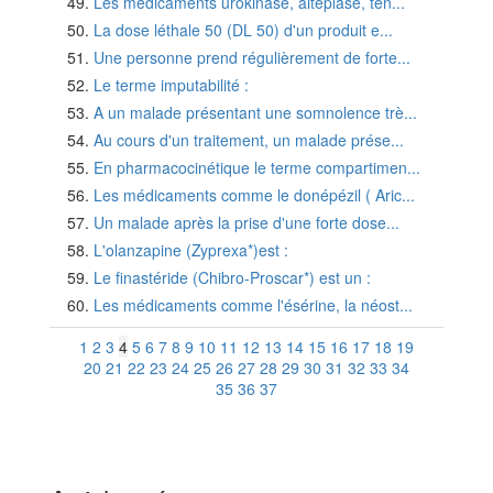
Les médicaments urokinase, altéplase, tén...
La dose léthale 50 (DL 50) d'un produit e...
Une personne prend régulièrement de forte...
Le terme imputabilité :
A un malade présentant une somnolence trè...
Au cours d'un traitement, un malade prése...
En pharmacocinétique le terme compartimen...
Les médicaments comme le donépézil ( Aric...
Un malade après la prise d'une forte dose...
L'olanzapine (Zyprexa*)est :
Le finastéride (Chibro-Proscar*) est un :
Les médicaments comme l'ésérine, la néost...
1
2
3
4
5
6
7
8
9
10
11
12
13
14
15
16
17
18
19
20
21
22
23
24
25
26
27
28
29
30
31
32
33
34
35
36
37