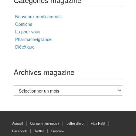
Nouveaux médicaments
Opinions
Lu pour vous
Pharmacovigilance
Diététique
Archives magazine
Archives
magazine
Accueil
Qui sommes-nous?
Lettre d’info
Flux RSS
Facebook
Twitter
Google+