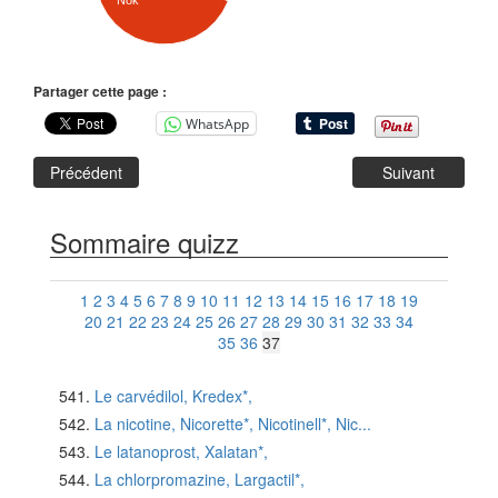
Nok
Partager cette page :
WhatsApp
Précédent
Suivant
Sommaire quizz
1
2
3
4
5
6
7
8
9
10
11
12
13
14
15
16
17
18
19
20
21
22
23
24
25
26
27
28
29
30
31
32
33
34
35
36
37
Le carvédilol, Kredex*,
La nicotine, Nicorette*, Nicotinell*, Nic...
Le latanoprost, Xalatan*,
La chlorpromazine, Largactil*,