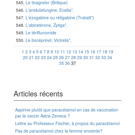
Le ticagrelor (Brilique)
L'anidulafungine, Ecalta*,
L'ézogabine ou rétigabine (Trobalt*)
L'abiratérone, Zytiga*,
Le tériflunomide
Le bocéprévir, Victrelis*,
1
2
3
4
5
6
7
8
9
10
11
12
13
14
15
16
17
18
19
20
21
22
23
24
25
26
27
28
29
30
31
32
33
34
35
36
37
Articles récents
Aspirine plutôt que paracétamol en cas de vaccination
par le vaccin Astra-Zeneca ?
Lettre au Professeur Fischer, à propos du paracétamol
Pas de paracétamol chez la femme enceinte?