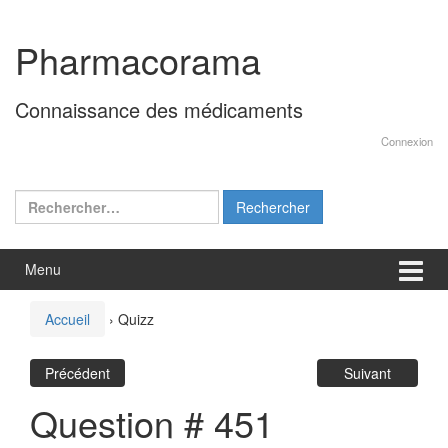
Aller
Sauter
au
au
Pharmacorama
contenu
menu
principal
Connaissance des médicaments
Connexion
Rechercher :
Menu
Accueil
›
Quizz
Précédent
Suivant
Question # 451