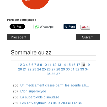
Nok
Partager cette page :
WhatsApp
Précédent
Suivant
Sommaire quizz
1
2
3
4
5
6
7
8
9
10
11
12
13
14
15
16
17
18
19
20
21
22
23
24
25
26
27
28
29
30
31
32
33
34
35
36
37
Un médicament classé parmi les agents alk...
L'ion superoxyde
La superoxyde dismutase
Les anti-arythmiques de la classe I agiss...