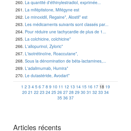
La quantité d'éthinylestradiol, exprimée...
La miféptistone, Mifégyne est
Le minoxidil, Regaine*, Alostil* est
Les médicaments suivants sont classés par...
Pour réduire une tachycardie de plus de 1...
La colchicine, colchicine*
L'allopurinol, Zyloric*
L'isotrétinoïne, Roaccutane*,
Sous la dénomination de béta-lactamines,...
L'adalimumab, Humira*
Le dutastéride, Avodart*
1
2
3
4
5
6
7
8
9
10
11
12
13
14
15
16
17
18
19
20
21
22
23
24
25
26
27
28
29
30
31
32
33
34
35
36
37
Articles récents