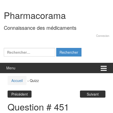
Aller
Sauter
au
au
Pharmacorama
contenu
menu
principal
Connaissance des médicaments
Connexion
Rechercher :
Menu
Accueil
›
Quizz
Précédent
Suivant
Question # 451