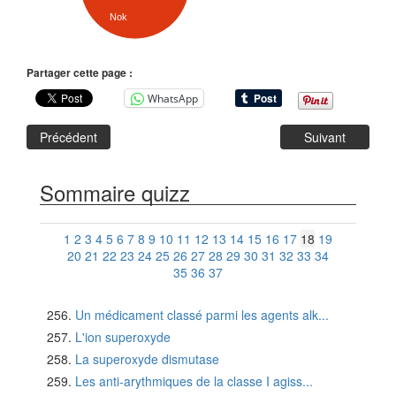
Nok
Partager cette page :
WhatsApp
Précédent
Suivant
Sommaire quizz
1
2
3
4
5
6
7
8
9
10
11
12
13
14
15
16
17
18
19
20
21
22
23
24
25
26
27
28
29
30
31
32
33
34
35
36
37
Un médicament classé parmi les agents alk...
L'ion superoxyde
La superoxyde dismutase
Les anti-arythmiques de la classe I agiss...