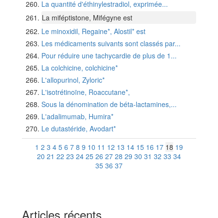
La quantité d'éthinylestradiol, exprimée...
La miféptistone, Mifégyne est
Le minoxidil, Regaine*, Alostil* est
Les médicaments suivants sont classés par...
Pour réduire une tachycardie de plus de 1...
La colchicine, colchicine*
L'allopurinol, Zyloric*
L'isotrétinoïne, Roaccutane*,
Sous la dénomination de béta-lactamines,...
L'adalimumab, Humira*
Le dutastéride, Avodart*
1
2
3
4
5
6
7
8
9
10
11
12
13
14
15
16
17
18
19
20
21
22
23
24
25
26
27
28
29
30
31
32
33
34
35
36
37
Articles récents