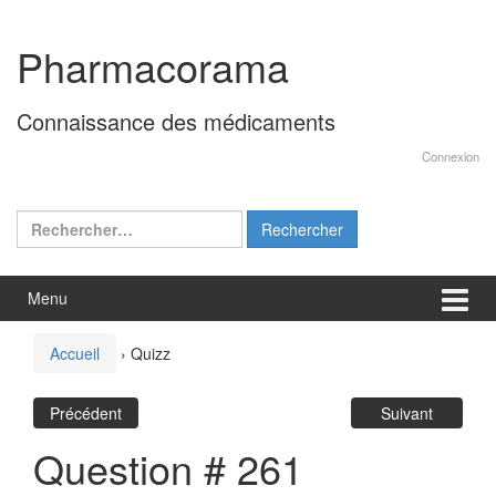
Aller
Sauter
au
au
Pharmacorama
contenu
menu
principal
Connaissance des médicaments
Connexion
Rechercher :
Menu
Accueil
›
Quizz
Précédent
Suivant
Question # 261