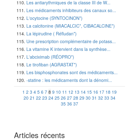
Les antiarythmiques de la classe III de W...
Les médicaments inhibiteurs des canaux so...
L'ocytocine (SYNTOCINON*)
La calcitonine (MIACALCIC*, CIBACALCINE*)
La lépirudine ( Réfludan*)
Une prescription complémentaire de potass...
La vitamine K intervient dans la synthèse...
L'abciximab (RÉOPRO*)
Le tirofiban (AGRASTAT*)
Les bisphosphonates sont des médicaments...
-statine : les médicaments dont la dénomi...
1
2
3
4
5
6
7
8
9
10
11
12
13
14
15
16
17
18
19
20
21
22
23
24
25
26
27
28
29
30
31
32
33
34
35
36
37
Articles récents