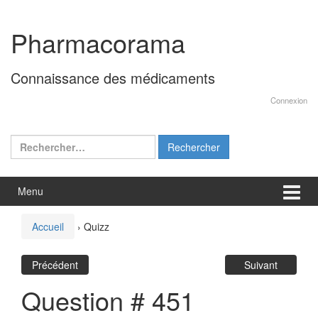
Aller
Sauter
au
au
Pharmacorama
contenu
menu
principal
Connaissance des médicaments
Connexion
Rechercher :
Menu
Accueil
›
Quizz
Précédent
Suivant
Question # 451