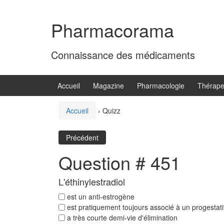
Aller
Sauter
au
au
Pharmacorama
contenu
menu
principal
Connaissance des médicaments
Accueil
Magazine
Pharmacologie
Thérape
Accueil
›
Quizz
Précédent
Question # 451
L'éthinylestradiol
est un anti-estrogène
est pratiquement toujours associé à un progestati
a très courte demi-vie d'élimination