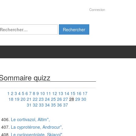
Connexion
chercher :
Sommaire quizz
1
2
3
4
5
6
7
8
9
10
11
12
13
14
15
16
17
18
19
20
21
22
23
24
25
26
27
28
29
30
31
32
33
34
35
36
37
Le cortivazol, Altim*,
La cyprotérone, Androcur*,
Le cyclopentolate, Skiacol*,