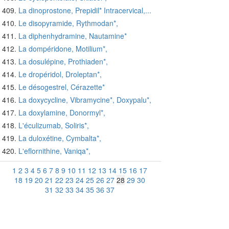
La dinoprostone, Prepidil* Intracervical,...
Le disopyramide, Rythmodan*,
La diphenhydramine, Nautamine*
La dompéridone, Motilium*,
La dosulépine, Prothiaden*,
Le dropéridol, Droleptan*,
Le désogestrel, Cérazette*
La doxycycline, Vibramycine*, Doxypalu*,
La doxylamine, Donormyl*,
L'éculizumab, Soliris*,
La duloxétine, Cymbalta*,
L'eflornithine, Vaniqa*,
1
2
3
4
5
6
7
8
9
10
11
12
13
14
15
16
17
18
19
20
21
22
23
24
25
26
27
28
29
30
31
32
33
34
35
36
37