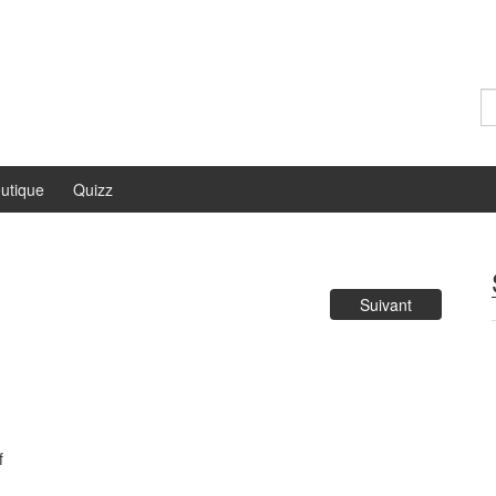
Re
utique
Quizz
Suivant
f