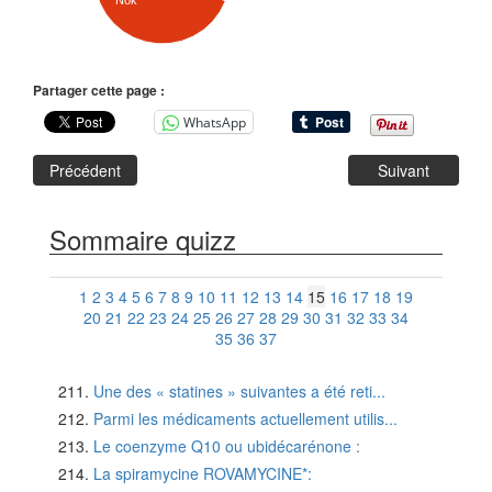
Nok
Partager cette page :
WhatsApp
Précédent
Suivant
Sommaire quizz
1
2
3
4
5
6
7
8
9
10
11
12
13
14
15
16
17
18
19
20
21
22
23
24
25
26
27
28
29
30
31
32
33
34
35
36
37
Une des « statines » suivantes a été reti...
Parmi les médicaments actuellement utilis...
Le coenzyme Q10 ou ubidécarénone :
La spiramycine ROVAMYCINE*: