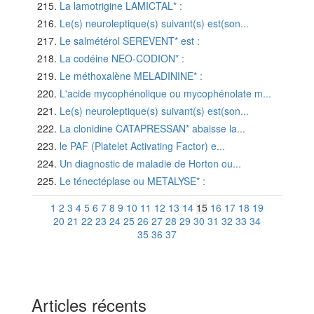
La lamotrigine LAMICTAL* :
Le(s) neuroleptique(s) suivant(s) est(son...
Le salmétérol SEREVENT* est :
La codéine NEO-CODION* :
Le méthoxalène MELADININE* :
L'acide mycophénolique ou mycophénolate m...
Le(s) neuroleptique(s) suivant(s) est(son...
La clonidine CATAPRESSAN* abaisse la...
le PAF (Platelet Activating Factor) e...
Un diagnostic de maladie de Horton ou...
Le ténectéplase ou METALYSE* :
1
2
3
4
5
6
7
8
9
10
11
12
13
14
15
16
17
18
19
20
21
22
23
24
25
26
27
28
29
30
31
32
33
34
35
36
37
Articles récents