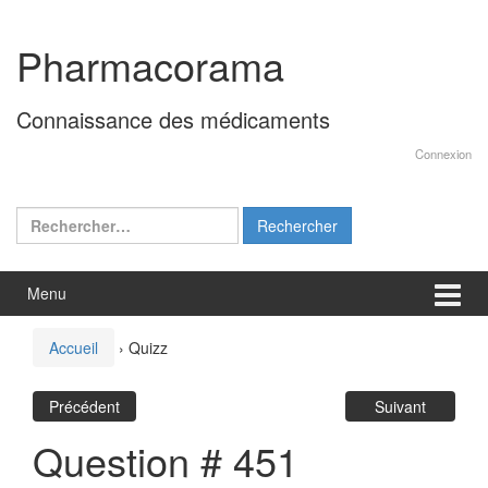
Aller
Sauter
au
au
Pharmacorama
contenu
menu
principal
Connaissance des médicaments
Connexion
Rechercher :
Menu
Accueil
›
Quizz
Précédent
Suivant
Question # 451