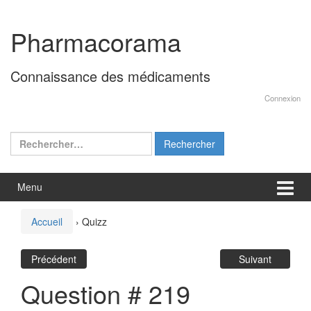
Aller
Sauter
au
au
Pharmacorama
contenu
menu
principal
Connaissance des médicaments
Connexion
Rechercher :
Menu
Accueil
›
Quizz
Précédent
Suivant
Question # 219