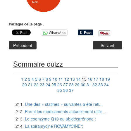
Nok
Partager cette page :
WhatsApp
Précédent
Suivant
Sommaire quizz
1
2
3
4
5
6
7
8
9
10
11
12
13
14
15
16
17
18
19
20
21
22
23
24
25
26
27
28
29
30
31
32
33
34
35
36
37
Une des « statines » suivantes a été reti...
Parmi les médicaments actuellement utilis...
Le coenzyme Q10 ou ubidécarénone :
La spiramycine ROVAMYCINE*: