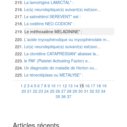
La lamotrigine LAMICTAL* :
Le(s) neuroleptique(s) suivant(s) est(son...
Le salmétérol SEREVENT* est :
La codéine NEO-CODION* :
Le méthoxalène MELADININE* :
L'acide mycophénolique ou mycophénolate m...
Le(s) neuroleptique(s) suivant(s) est(son...
La clonidine CATAPRESSAN* abaisse la...
le PAF (Platelet Activating Factor) e...
Un diagnostic de maladie de Horton ou...
Le ténectéplase ou METALYSE* :
1
2
3
4
5
6
7
8
9
10
11
12
13
14
15
16
17
18
19
20
21
22
23
24
25
26
27
28
29
30
31
32
33
34
35
36
37
Articles récents