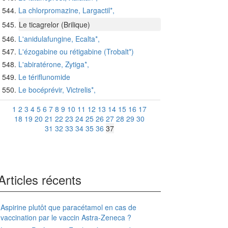
La chlorpromazine, Largactil*,
Le ticagrelor (Brilique)
L'anidulafungine, Ecalta*,
L'ézogabine ou rétigabine (Trobalt*)
L'abiratérone, Zytiga*,
Le tériflunomide
Le bocéprévir, Victrelis*,
1
2
3
4
5
6
7
8
9
10
11
12
13
14
15
16
17
18
19
20
21
22
23
24
25
26
27
28
29
30
31
32
33
34
35
36
37
Articles récents
Aspirine plutôt que paracétamol en cas de
vaccination par le vaccin Astra-Zeneca ?