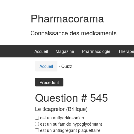
Aller
Sauter
au
au
Pharmacorama
contenu
menu
principal
Connaissance des médicaments
Accueil
Magazine
Pharmacologie
Thérape
Accueil
›
Quizz
Précédent
Question # 545
Le ticagrelor (Brilique)
est un antiparkinsonien
est un sulfamide hypoglycémiant
est un antiagrégant plaquettaire