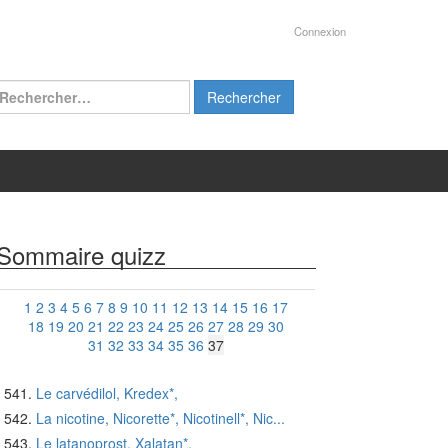
Connexion
chercher :
Sommaire quizz
1
2
3
4
5
6
7
8
9
10
11
12
13
14
15
16
17
18
19
20
21
22
23
24
25
26
27
28
29
30
31
32
33
34
35
36
37
Le carvédilol, Kredex*,
La nicotine, Nicorette*, Nicotinell*, Nic...
Le latanoprost, Xalatan*,