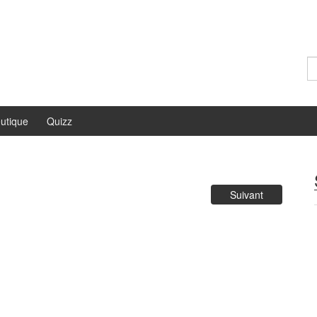
Re
utique
Quizz
Suivant