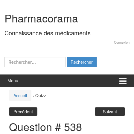
Aller
Sauter
au
au
Pharmacorama
contenu
menu
principal
Connaissance des médicaments
Connexion
Rechercher :
Menu
Accueil
›
Quizz
Précédent
Suivant
Question # 538