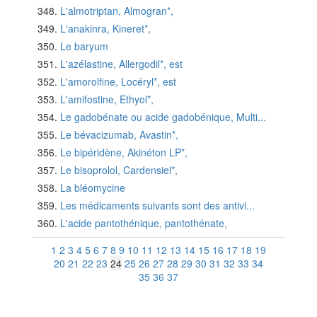
L'almotriptan, Almogran*,
L'anakinra, Kineret*,
Le baryum
L'azélastine, Allergodil*, est
L'amorolfine, Locéryl*, est
L'amifostine, Ethyol*,
Le gadobénate ou acide gadobénique, Multi...
Le bévacizumab, Avastin*,
Le bipéridène, Akinéton LP*,
Le bisoprolol, Cardensiel*,
La bléomycine
Les médicaments suivants sont des antivi...
L'acide pantothénique, pantothénate,
1
2
3
4
5
6
7
8
9
10
11
12
13
14
15
16
17
18
19
20
21
22
23
24
25
26
27
28
29
30
31
32
33
34
35
36
37