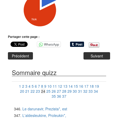
Nok
Partager cette page :
WhatsApp
Précédent
Suivant
Sommaire quizz
1
2
3
4
5
6
7
8
9
10
11
12
13
14
15
16
17
18
19
20
21
22
23
24
25
26
27
28
29
30
31
32
33
34
35
36
37
Le darunavir, Prezista*, est
L'aldesleukine, Proleukin*,