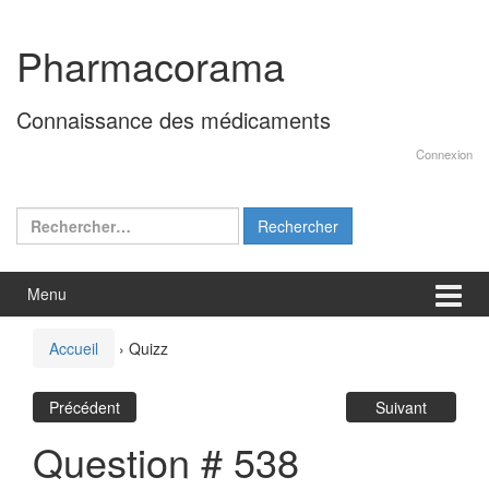
Aller
Sauter
au
au
Pharmacorama
contenu
menu
principal
Connaissance des médicaments
Connexion
Rechercher :
Menu
Accueil
›
Quizz
Précédent
Suivant
Question # 538