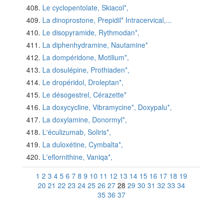
Le cyclopentolate, Skiacol*,
La dinoprostone, Prepidil* Intracervical,...
Le disopyramide, Rythmodan*,
La diphenhydramine, Nautamine*
La dompéridone, Motilium*,
La dosulépine, Prothiaden*,
Le dropéridol, Droleptan*,
Le désogestrel, Cérazette*
La doxycycline, Vibramycine*, Doxypalu*,
La doxylamine, Donormyl*,
L'éculizumab, Soliris*,
La duloxétine, Cymbalta*,
L'eflornithine, Vaniqa*,
1
2
3
4
5
6
7
8
9
10
11
12
13
14
15
16
17
18
19
20
21
22
23
24
25
26
27
28
29
30
31
32
33
34
35
36
37