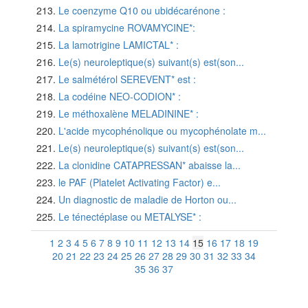
Le coenzyme Q10 ou ubidécarénone :
La spiramycine ROVAMYCINE*:
La lamotrigine LAMICTAL* :
Le(s) neuroleptique(s) suivant(s) est(son...
Le salmétérol SEREVENT* est :
La codéine NEO-CODION* :
Le méthoxalène MELADININE* :
L'acide mycophénolique ou mycophénolate m...
Le(s) neuroleptique(s) suivant(s) est(son...
La clonidine CATAPRESSAN* abaisse la...
le PAF (Platelet Activating Factor) e...
Un diagnostic de maladie de Horton ou...
Le ténectéplase ou METALYSE* :
1
2
3
4
5
6
7
8
9
10
11
12
13
14
15
16
17
18
19
20
21
22
23
24
25
26
27
28
29
30
31
32
33
34
35
36
37