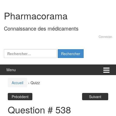
Aller
Sauter
au
au
Pharmacorama
contenu
menu
principal
Connaissance des médicaments
Connexion
Rechercher :
Menu
Accueil
›
Quizz
Précédent
Suivant
Question # 538