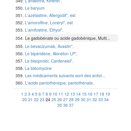
L'anakinra, Kineret*,
Le baryum
L'azélastine, Allergodil*, est
L'amorolfine, Locéryl*, est
L'amifostine, Ethyol*,
Le gadobénate ou acide gadobénique, Multi...
Le bévacizumab, Avastin*,
Le bipéridène, Akinéton LP*,
Le bisoprolol, Cardensiel*,
La bléomycine
Les médicaments suivants sont des antivi...
L'acide pantothénique, pantothénate,
1
2
3
4
5
6
7
8
9
10
11
12
13
14
15
16
17
18
19
20
21
22
23
24
25
26
27
28
29
30
31
32
33
34
35
36
37