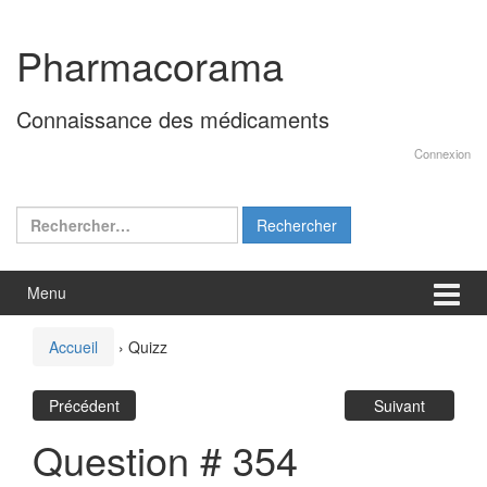
Aller
Sauter
au
au
Pharmacorama
contenu
menu
principal
Connaissance des médicaments
Connexion
Rechercher :
Menu
Accueil
›
Quizz
Précédent
Suivant
Question # 354