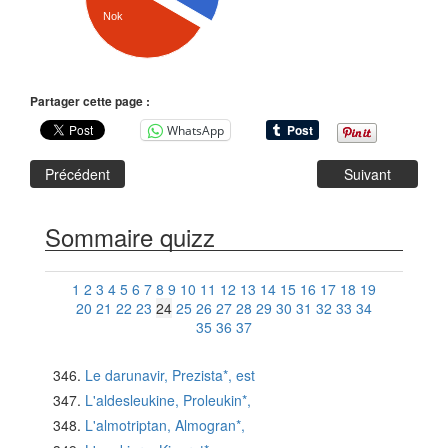
Nok
Partager cette page :
WhatsApp
Précédent
Suivant
Sommaire quizz
1
2
3
4
5
6
7
8
9
10
11
12
13
14
15
16
17
18
19
20
21
22
23
24
25
26
27
28
29
30
31
32
33
34
35
36
37
Le darunavir, Prezista*, est
L'aldesleukine, Proleukin*,
L'almotriptan, Almogran*,