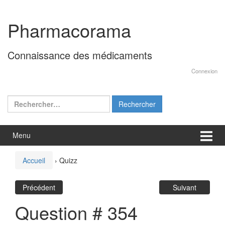
Aller
Sauter
au
au
Pharmacorama
contenu
menu
principal
Connaissance des médicaments
Connexion
Rechercher :
Menu
Accueil
›
Quizz
Précédent
Suivant
Question # 354