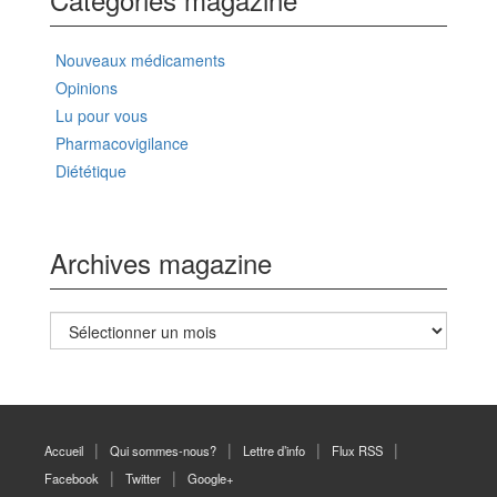
Nouveaux médicaments
Opinions
Lu pour vous
Pharmacovigilance
Diététique
Archives magazine
Archives
magazine
Accueil
Qui sommes-nous?
Lettre d’info
Flux RSS
Facebook
Twitter
Google+