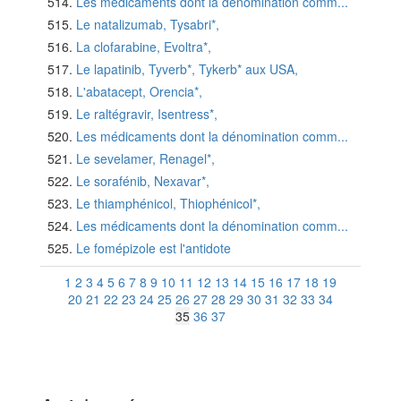
Les médicaments dont la dénomination comm...
Le natalizumab, Tysabri*,
La clofarabine, Evoltra*,
Le lapatinib, Tyverb*, Tykerb* aux USA,
L'abatacept, Orencia*,
Le raltégravir, Isentress*,
Les médicaments dont la dénomination comm...
Le sevelamer, Renagel*,
Le sorafénib, Nexavar*,
Le thiamphénicol, Thiophénicol*,
Les médicaments dont la dénomination comm...
Le fomépizole est l'antidote
1
2
3
4
5
6
7
8
9
10
11
12
13
14
15
16
17
18
19
20
21
22
23
24
25
26
27
28
29
30
31
32
33
34
35
36
37