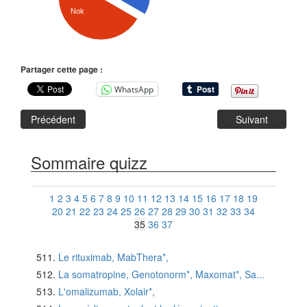
Nok
Partager cette page :
WhatsApp
Précédent
Suivant
Sommaire quizz
1
2
3
4
5
6
7
8
9
10
11
12
13
14
15
16
17
18
19
20
21
22
23
24
25
26
27
28
29
30
31
32
33
34
35
36
37
Le rituximab, MabThera*,
La somatropine, Genotonorm*, Maxomat*, Sa...
L'omalizumab, Xolair*,