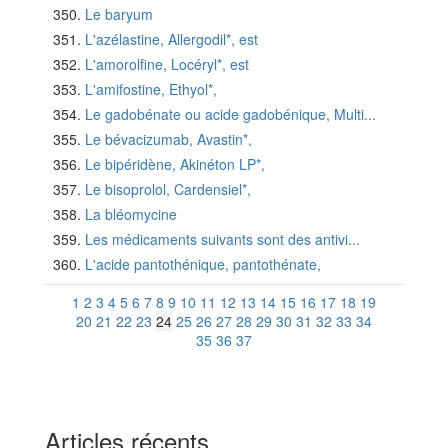
Le baryum
L'azélastine, Allergodil*, est
L'amorolfine, Locéryl*, est
L'amifostine, Ethyol*,
Le gadobénate ou acide gadobénique, Multi...
Le bévacizumab, Avastin*,
Le bipéridène, Akinéton LP*,
Le bisoprolol, Cardensiel*,
La bléomycine
Les médicaments suivants sont des antivi...
L'acide pantothénique, pantothénate,
1
2
3
4
5
6
7
8
9
10
11
12
13
14
15
16
17
18
19
20
21
22
23
24
25
26
27
28
29
30
31
32
33
34
35
36
37
Articles récents