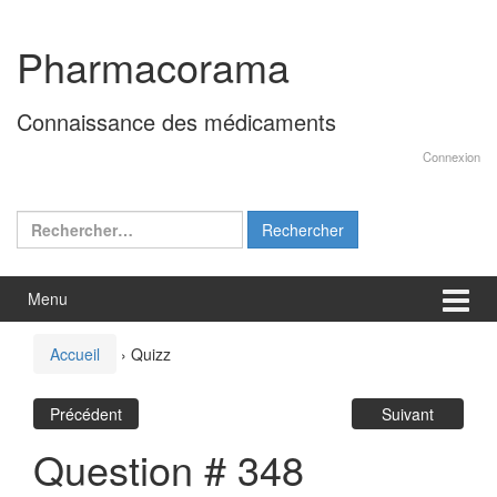
Aller
Sauter
au
au
Pharmacorama
contenu
menu
principal
Connaissance des médicaments
Connexion
Rechercher :
Menu
Accueil
›
Quizz
Précédent
Suivant
Question # 348