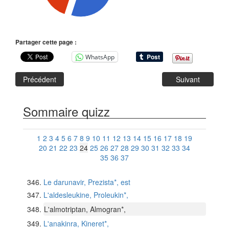
Partager cette page :
WhatsApp
Précédent
Suivant
Sommaire quizz
1
2
3
4
5
6
7
8
9
10
11
12
13
14
15
16
17
18
19
20
21
22
23
24
25
26
27
28
29
30
31
32
33
34
35
36
37
Le darunavir, Prezista*, est
L'aldesleukine, Proleukin*,
L'almotriptan, Almogran*,
L'anakinra, Kineret*,