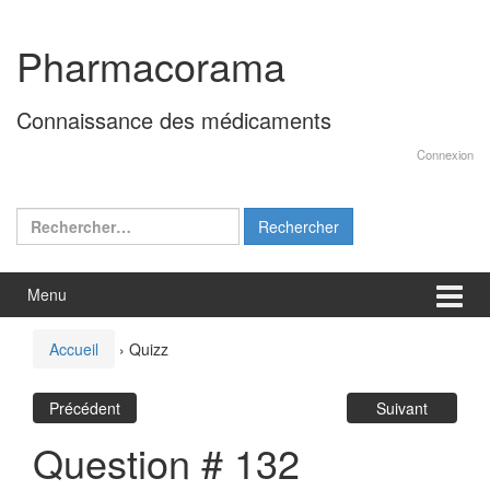
Aller
Sauter
au
au
Pharmacorama
contenu
menu
principal
Connaissance des médicaments
Connexion
Rechercher :
Menu
Accueil
›
Quizz
Précédent
Suivant
Question # 132