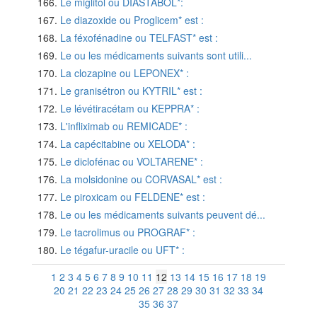
Le miglitol ou DIASTABOL*:
Le diazoxide ou Proglicem* est :
La féxofénadine ou TELFAST* est :
Le ou les médicaments suivants sont utili...
La clozapine ou LEPONEX* :
Le granisétron ou KYTRIL* est :
Le lévétiracétam ou KEPPRA* :
L'infliximab ou REMICADE* :
La capécitabine ou XELODA* :
Le diclofénac ou VOLTARENE* :
La molsidonine ou CORVASAL* est :
Le piroxicam ou FELDENE* est :
Le ou les médicaments suivants peuvent dé...
Le tacrolimus ou PROGRAF* :
Le tégafur-uracile ou UFT* :
1
2
3
4
5
6
7
8
9
10
11
12
13
14
15
16
17
18
19
20
21
22
23
24
25
26
27
28
29
30
31
32
33
34
35
36
37