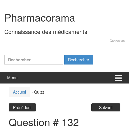
Aller
Sauter
au
au
Pharmacorama
contenu
menu
principal
Connaissance des médicaments
Connexion
Rechercher :
Menu
Accueil
›
Quizz
Précédent
Suivant
Question # 132