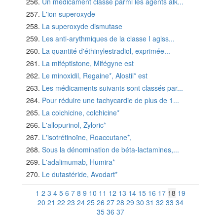
Un médicament classé parmi les agents alk...
L'ion superoxyde
La superoxyde dismutase
Les anti-arythmiques de la classe I agiss...
La quantité d'éthinylestradiol, exprimée...
La miféptistone, Mifégyne est
Le minoxidil, Regaine*, Alostil* est
Les médicaments suivants sont classés par...
Pour réduire une tachycardie de plus de 1...
La colchicine, colchicine*
L'allopurinol, Zyloric*
L'isotrétinoïne, Roaccutane*,
Sous la dénomination de béta-lactamines,...
L'adalimumab, Humira*
Le dutastéride, Avodart*
1
2
3
4
5
6
7
8
9
10
11
12
13
14
15
16
17
18
19
20
21
22
23
24
25
26
27
28
29
30
31
32
33
34
35
36
37