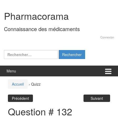
Aller
Sauter
au
au
Pharmacorama
contenu
menu
principal
Connaissance des médicaments
Connexion
Rechercher :
Menu
Accueil
›
Quizz
Précédent
Suivant
Question # 132