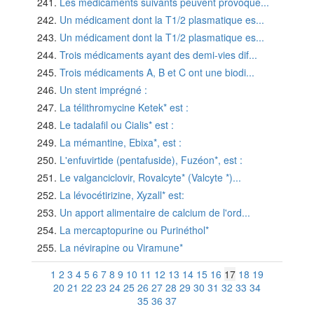
Les médicaments suivants peuvent provoque...
Un médicament dont la T1/2 plasmatique es...
Un médicament dont la T1/2 plasmatique es...
Trois médicaments ayant des demi-vies dif...
Trois médicaments A, B et C ont une biodi...
Un stent imprégné :
La télithromycine Ketek* est :
Le tadalafil ou Cialis* est :
La mémantine, Ebixa*, est :
L'enfuvirtide (pentafuside), Fuzéon*, est :
Le valganciclovir, Rovalcyte* (Valcyte *)...
La lévocétirizine, Xyzall* est:
Un apport alimentaire de calcium de l'ord...
La mercaptopurine ou Purinéthol*
La névirapine ou Viramune*
1
2
3
4
5
6
7
8
9
10
11
12
13
14
15
16
17
18
19
20
21
22
23
24
25
26
27
28
29
30
31
32
33
34
35
36
37