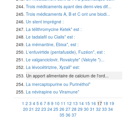
Trois médicaments ayant des demi-vies dif...
Trois médicaments A, B et C ont une biodi...
Un stent imprégné :
La télithromycine Ketek* est :
Le tadalafil ou Cialis* est :
La mémantine, Ebixa*, est :
L'enfuvirtide (pentafuside), Fuzéon*, est :
Le valganciclovir, Rovalcyte* (Valcyte *)...
La lévocétirizine, Xyzall* est:
Un apport alimentaire de calcium de l'ord...
La mercaptopurine ou Purinéthol*
La névirapine ou Viramune*
1
2
3
4
5
6
7
8
9
10
11
12
13
14
15
16
17
18
19
20
21
22
23
24
25
26
27
28
29
30
31
32
33
34
35
36
37