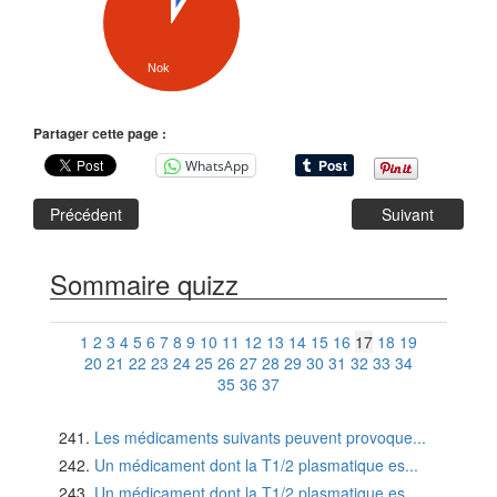
Nok
Partager cette page :
WhatsApp
Précédent
Suivant
Sommaire quizz
1
2
3
4
5
6
7
8
9
10
11
12
13
14
15
16
17
18
19
20
21
22
23
24
25
26
27
28
29
30
31
32
33
34
35
36
37
Les médicaments suivants peuvent provoque...
Un médicament dont la T1/2 plasmatique es...
Un médicament dont la T1/2 plasmatique es...