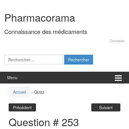
Aller
Sauter
au
au
Pharmacorama
contenu
menu
principal
Connaissance des médicaments
Connexion
Rechercher :
Menu
Accueil
›
Quizz
Précédent
Suivant
Question # 253