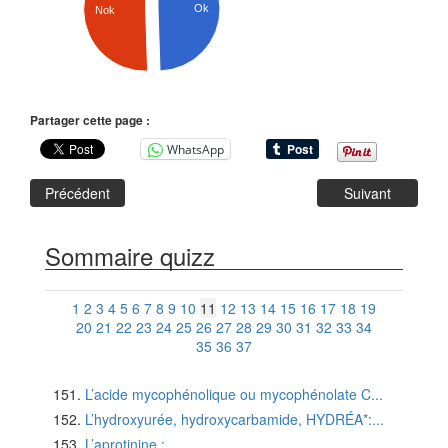
Ok
Nok
Partager cette page :
WhatsApp
Précédent
Suivant
Sommaire quizz
1
2
3
4
5
6
7
8
9
10
11
12
13
14
15
16
17
18
19
20
21
22
23
24
25
26
27
28
29
30
31
32
33
34
35
36
37
L’acide mycophénolique ou mycophénolate C...
L’hydroxyurée, hydroxycarbamide, HYDRÉA*:...
L’aprotinine :