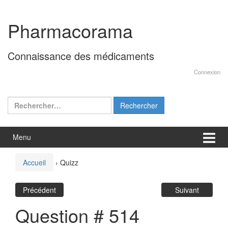
Aller
Sauter
au
au
Pharmacorama
contenu
menu
principal
Connaissance des médicaments
Connexion
Rechercher :
Menu
Accueil
›
Quizz
Précédent
Suivant
Question # 514