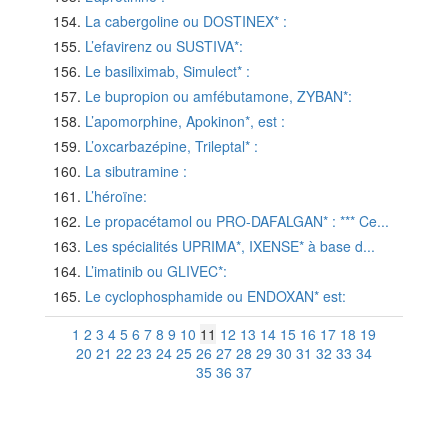
La cabergoline ou DOSTINEX* :
L’efavirenz ou SUSTIVA*:
Le basiliximab, Simulect* :
Le bupropion ou amfébutamone, ZYBAN*:
L’apomorphine, Apokinon*, est :
L’oxcarbazépine, Trileptal* :
La sibutramine :
L’héroïne:
Le propacétamol ou PRO-DAFALGAN* : *** Ce...
Les spécialités UPRIMA*, IXENSE* à base d...
L’imatinib ou GLIVEC*:
Le cyclophosphamide ou ENDOXAN* est:
1
2
3
4
5
6
7
8
9
10
11
12
13
14
15
16
17
18
19
20
21
22
23
24
25
26
27
28
29
30
31
32
33
34
35
36
37