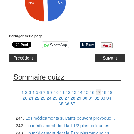
Ok
Nok
Partager cette page :
WhatsApp
Précédent
Suivant
Sommaire quizz
1
2
3
4
5
6
7
8
9
10
11
12
13
14
15
16
17
18
19
20
21
22
23
24
25
26
27
28
29
30
31
32
33
34
35
36
37
Les médicaments suivants peuvent provoque...
Un médicament dont la T1/2 plasmatique es...
Un médicament dont la T1/2 plasmatique es...