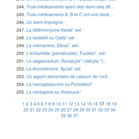
Trois médicaments ayant des demi-vies dif...
Trois médicaments A, B et C ont une biodi...
Un stent imprégné :
La télithromycine Ketek* est :
Le tadalafil ou Cialis* est :
La mémantine, Ebixa*, est :
L'enfuvirtide (pentafuside), Fuzéon*, est :
Le valganciclovir, Rovalcyte* (Valcyte *)...
La lévocétirizine, Xyzall* est:
Un apport alimentaire de calcium de l'ord...
La mercaptopurine ou Purinéthol*
La névirapine ou Viramune*
1
2
3
4
5
6
7
8
9
10
11
12
13
14
15
16
17
18
19
20
21
22
23
24
25
26
27
28
29
30
31
32
33
34
35
36
37