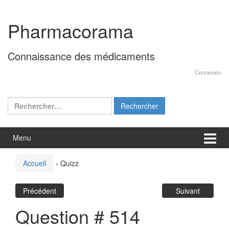
Aller
Sauter
au
au
Pharmacorama
contenu
menu
principal
Connaissance des médicaments
Connexion
Rechercher :
Menu
Accueil
›
Quizz
Précédent
Suivant
Question # 514