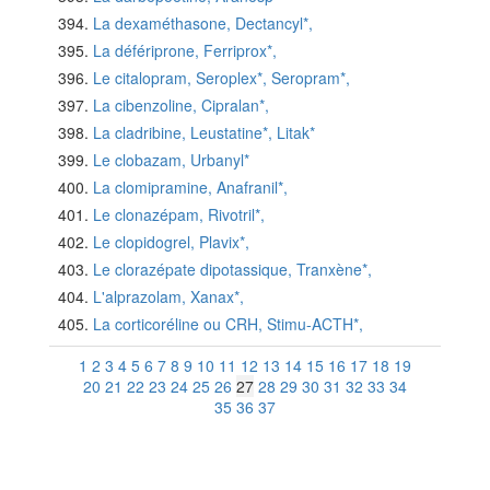
La dexaméthasone, Dectancyl*,
La défériprone, Ferriprox*,
Le citalopram, Seroplex*, Seropram*,
La cibenzoline, Cipralan*,
La cladribine, Leustatine*, Litak*
Le clobazam, Urbanyl*
La clomipramine, Anafranil*,
Le clonazépam, Rivotril*,
Le clopidogrel, Plavix*,
Le clorazépate dipotassique, Tranxène*,
L'alprazolam, Xanax*,
La corticoréline ou CRH, Stimu-ACTH*,
1
2
3
4
5
6
7
8
9
10
11
12
13
14
15
16
17
18
19
20
21
22
23
24
25
26
27
28
29
30
31
32
33
34
35
36
37