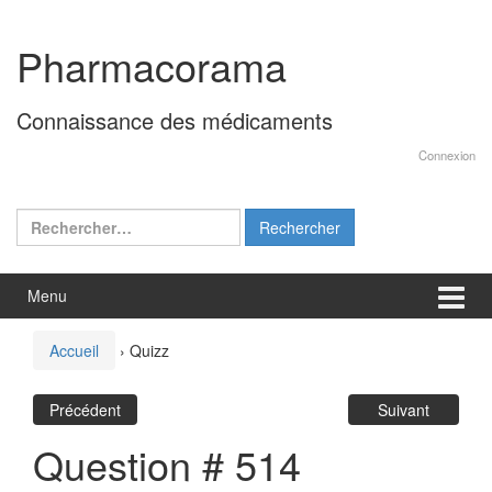
Aller
Sauter
au
au
Pharmacorama
contenu
menu
principal
Connaissance des médicaments
Connexion
Rechercher :
Menu
Accueil
›
Quizz
Précédent
Suivant
Question # 514