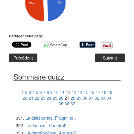
Ok
Nok
Partager cette page :
WhatsApp
Précédent
Suivant
Sommaire quizz
1
2
3
4
5
6
7
8
9
10
11
12
13
14
15
16
17
18
19
20
21
22
23
24
25
26
27
28
29
30
31
32
33
34
35
36
37
La daltéparine, Fragmine*,
Le danazol, Danatrol*,
La darbépoétine, Aranesp*