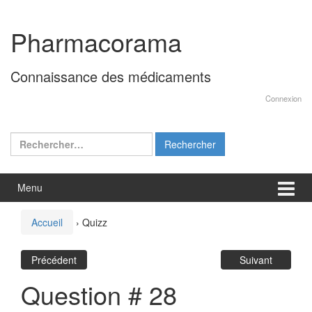
Aller
Sauter
au
au
Pharmacorama
contenu
menu
principal
Connaissance des médicaments
Connexion
Rechercher :
Menu
Accueil
›
Quizz
Précédent
Suivant
Question # 28