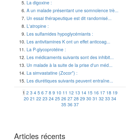
La digoxine :
A un malade présentant une somnolence trè...
Un essai thérapeutique est dit randomisé...
L'atropine :
Les sulfamides hypoglycémiants :
Les antivitamines K ont un effet anticoag...
La P-glycoprotéine :
Les médicaments suivants sont des inhibit...
Un malade à la suite de la prise d'un méd...
La simvastatine (Zocor*) :
Les diurétiques suivants peuvent entraîne...
1
2
3
4
5
6
7
8
9
10
11
12
13
14
15
16
17
18
19
20
21
22
23
24
25
26
27
28
29
30
31
32
33
34
35
36
37
Articles récents