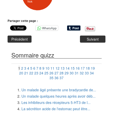
Nok
Partager cette page :
WhatsApp
Précédent
Suivant
Sommaire quizz
1
2
3
4
5
6
7
8
9
10
11
12
13
14
15
16
17
18
19
20
21
22
23
24
25
26
27
28
29
30
31
32
33
34
35
36
37
Un malade âgé présente une bradycardie de...
Un malade quelques heures après avoir déb...
Les inhibiteurs des récepteurs 5-HT3 de l...
La sécrétion acide de l'estomac peut être...