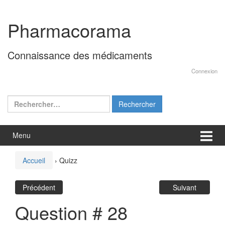
Aller
Sauter
au
au
Pharmacorama
contenu
menu
principal
Connaissance des médicaments
Connexion
Rechercher :
Menu
Accueil
›
Quizz
Précédent
Suivant
Question # 28