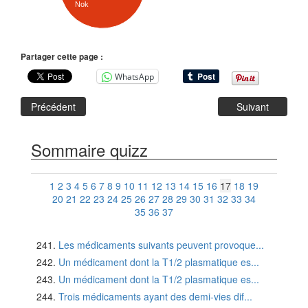
Nok
Partager cette page :
WhatsApp
Précédent
Suivant
Sommaire quizz
1
2
3
4
5
6
7
8
9
10
11
12
13
14
15
16
17
18
19
20
21
22
23
24
25
26
27
28
29
30
31
32
33
34
35
36
37
Les médicaments suivants peuvent provoque...
Un médicament dont la T1/2 plasmatique es...
Un médicament dont la T1/2 plasmatique es...
Trois médicaments ayant des demi-vies dif...