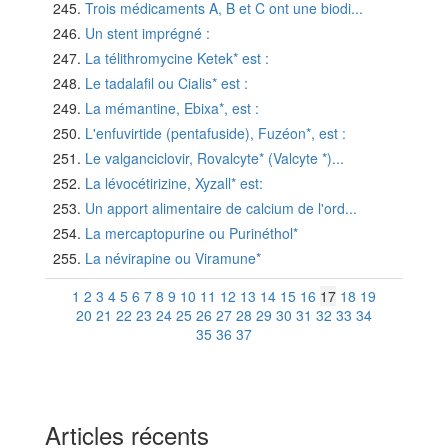
Trois médicaments A, B et C ont une biodi...
Un stent imprégné :
La télithromycine Ketek* est :
Le tadalafil ou Cialis* est :
La mémantine, Ebixa*, est :
L'enfuvirtide (pentafuside), Fuzéon*, est :
Le valganciclovir, Rovalcyte* (Valcyte *)...
La lévocétirizine, Xyzall* est:
Un apport alimentaire de calcium de l'ord...
La mercaptopurine ou Purinéthol*
La névirapine ou Viramune*
1
2
3
4
5
6
7
8
9
10
11
12
13
14
15
16
17
18
19
20
21
22
23
24
25
26
27
28
29
30
31
32
33
34
35
36
37
Articles récents