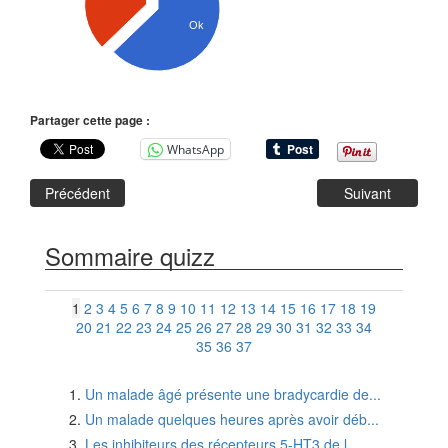
Ok
Partager cette page :
WhatsApp
Précédent
Suivant
Sommaire quizz
1
2
3
4
5
6
7
8
9
10
11
12
13
14
15
16
17
18
19
20
21
22
23
24
25
26
27
28
29
30
31
32
33
34
35
36
37
Un malade âgé présente une bradycardie de...
Un malade quelques heures après avoir déb...
Les inhibiteurs des récepteurs 5-HT3 de l...