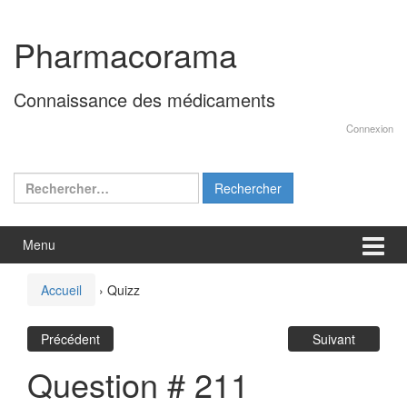
Aller
Sauter
au
au
Pharmacorama
contenu
menu
principal
Connaissance des médicaments
Connexion
Rechercher :
Menu
Accueil
›
Quizz
Précédent
Suivant
Question # 211