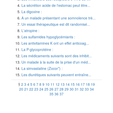
La sécrétion acide de l'estomac peut être...
La digoxine :
A un malade présentant une somnolence trè...
Un essai thérapeutique est dit randomisé...
L'atropine :
Les sulfamides hypoglycémiants :
Les antivitamines K ont un effet anticoag...
La P-glycoprotéine :
Les médicaments suivants sont des inhibit...
Un malade à la suite de la prise d'un méd...
La simvastatine (Zocor*) :
Les diurétiques suivants peuvent entraîne...
1
2
3
4
5
6
7
8
9
10
11
12
13
14
15
16
17
18
19
20
21
22
23
24
25
26
27
28
29
30
31
32
33
34
35
36
37