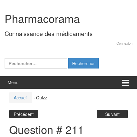
Aller
Sauter
au
au
Pharmacorama
contenu
menu
principal
Connaissance des médicaments
Connexion
Rechercher :
Menu
Accueil
›
Quizz
Précédent
Suivant
Question # 211