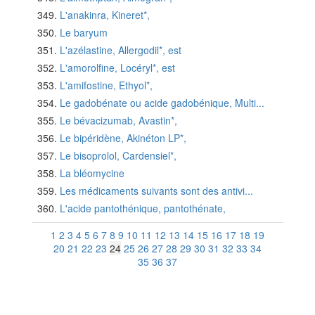
L'anakinra, Kineret*,
Le baryum
L'azélastine, Allergodil*, est
L'amorolfine, Locéryl*, est
L'amifostine, Ethyol*,
Le gadobénate ou acide gadobénique, Multi...
Le bévacizumab, Avastin*,
Le bipéridène, Akinéton LP*,
Le bisoprolol, Cardensiel*,
La bléomycine
Les médicaments suivants sont des antivi...
L'acide pantothénique, pantothénate,
1
2
3
4
5
6
7
8
9
10
11
12
13
14
15
16
17
18
19
20
21
22
23
24
25
26
27
28
29
30
31
32
33
34
35
36
37