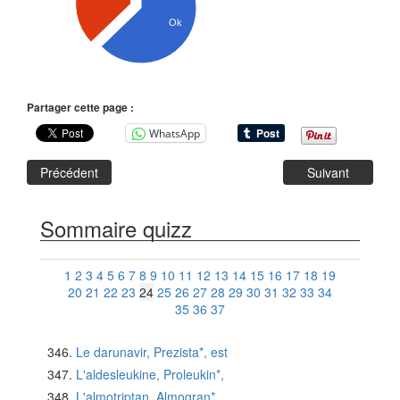
Ok
Partager cette page :
WhatsApp
Précédent
Suivant
Sommaire quizz
1
2
3
4
5
6
7
8
9
10
11
12
13
14
15
16
17
18
19
20
21
22
23
24
25
26
27
28
29
30
31
32
33
34
35
36
37
Le darunavir, Prezista*, est
L'aldesleukine, Proleukin*,
L'almotriptan, Almogran*,