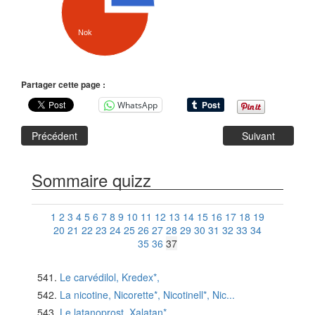
Nok
Partager cette page :
WhatsApp
Précédent
Suivant
Sommaire quizz
1
2
3
4
5
6
7
8
9
10
11
12
13
14
15
16
17
18
19
20
21
22
23
24
25
26
27
28
29
30
31
32
33
34
35
36
37
Le carvédilol, Kredex*,
La nicotine, Nicorette*, Nicotinell*, Nic...
Le latanoprost, Xalatan*,