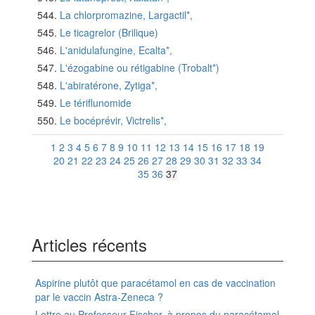
La chlorpromazine, Largactil*,
Le ticagrelor (Brilique)
L'anidulafungine, Ecalta*,
L'ézogabine ou rétigabine (Trobalt*)
L'abiratérone, Zytiga*,
Le tériflunomide
Le bocéprévir, Victrelis*,
1
2
3
4
5
6
7
8
9
10
11
12
13
14
15
16
17
18
19
20
21
22
23
24
25
26
27
28
29
30
31
32
33
34
35
36
37
Articles récents
Aspirine plutôt que paracétamol en cas de vaccination
par le vaccin Astra-Zeneca ?
Lettre au Professeur Fischer, à propos du paracétamol