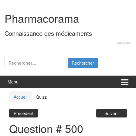
Aller
Sauter
au
au
Pharmacorama
contenu
menu
principal
Connaissance des médicaments
Connexion
Rechercher :
Menu
Accueil
›
Quizz
Précédent
Suivant
Question # 500