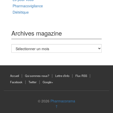
Pharmacovigilance
Diététique
Archives magazine
Archives
magazine
Accueil
Qui sommes-nous?
Lettre d’info
Flux RSS
Facebook
Twitter
Google+
© 2026
Pharmacorama
↑