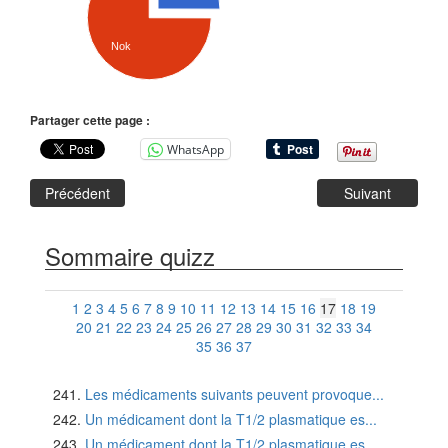
Nok
Partager cette page :
WhatsApp
Précédent
Suivant
Sommaire quizz
1
2
3
4
5
6
7
8
9
10
11
12
13
14
15
16
17
18
19
20
21
22
23
24
25
26
27
28
29
30
31
32
33
34
35
36
37
Les médicaments suivants peuvent provoque...
Un médicament dont la T1/2 plasmatique es...
Un médicament dont la T1/2 plasmatique es...