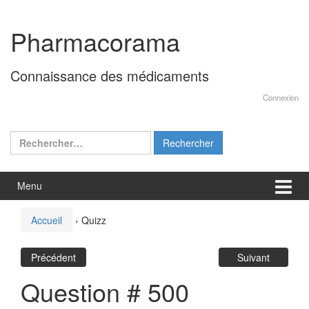
Aller
Sauter
au
au
Pharmacorama
contenu
menu
principal
Connaissance des médicaments
Connexion
Rechercher :
Menu
Accueil
›
Quizz
Précédent
Suivant
Question # 500