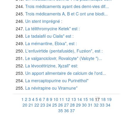
Trois médicaments ayant des demi-vies dif...
Trois médicaments A, B et C ont une biodi...
Un stent imprégné :
La télithromycine Ketek* est :
Le tadalafil ou Cialis* est :
La mémantine, Ebixa*, est :
L'enfuvirtide (pentafuside), Fuzéon*, est :
Le valganciclovir, Rovalcyte* (Valcyte *)...
La lévocétirizine, Xyzall* est:
Un apport alimentaire de calcium de l'ord...
La mercaptopurine ou Purinéthol*
La névirapine ou Viramune*
1
2
3
4
5
6
7
8
9
10
11
12
13
14
15
16
17
18
19
20
21
22
23
24
25
26
27
28
29
30
31
32
33
34
35
36
37